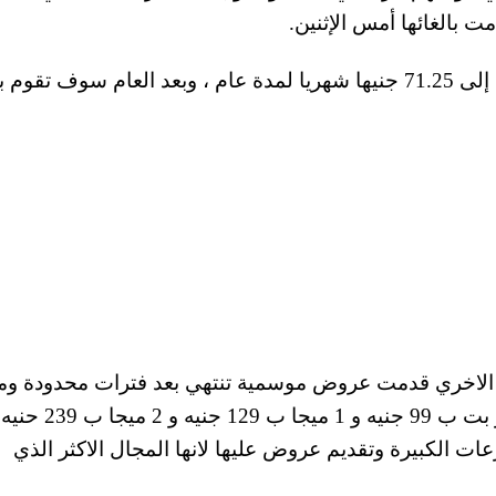
ت بالغائها أمس الإثنين.
وخفضت لينك أسعار الانترنت ADSL سرعة 512 إلى 71.25 جنيها شهريا لمدة عام ، وبعد العام سوف تق
 باقي الشركات الاخري قدمت عروض موسمية تنتهي بعد فترات محدودة و
خلال موقعهم الرسمي الاسعار الان هي 512 كيلو بت ب 99
الكبيرة وتقديم عروض عليها لانها المجال الاكثر الذي