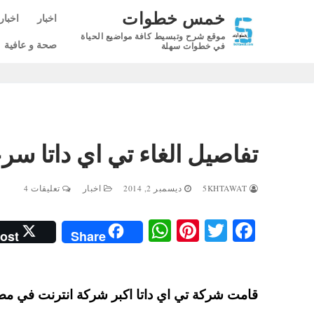
لتجاوز
خمس خطوات
اخبار
اخبار
لى
موقع شرح وتبسيط كافة مواضيع الحياة
لمحتوى
صحة و عافية
في خطوات سهلة
تفاصيل الغاء تي اي داتا سرعة 512 وتخفيض الا
5KHTAWAT
ديسمبر 2, 2014
اخبار
تعليقات 4
W
Pi
T
Fa
ost
Share
ha
nt
wi
ce
ts
er
tte
bo
A
es
r
ok