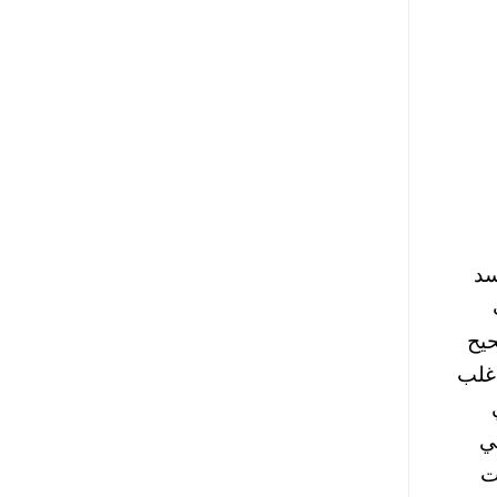
سد
حيح
جودة في اغلب
عه لسرعة 512 في
ي
ات