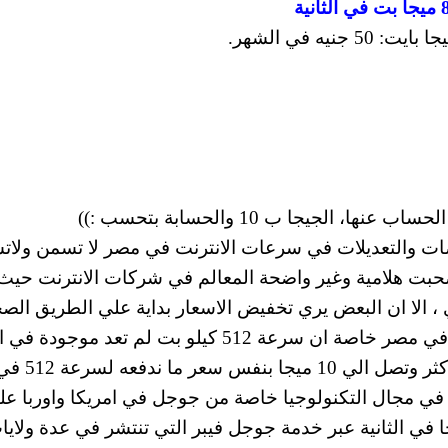
لجيجا ب 10 والحسابة بتحسب :))
ضات والتعديلات في سرعات الانترنت في مصر لا تسمن ولات
حبت هلامية وغير واضحة المعالم في شركات الانترنت حيث
 الا ان البعض يري تخفيض الاسعار بداية علي الطريق الص
للوصول لسعر عادل ومناسب لسرعات الانترنت في مصر خاصة ان سرعة 512 كيلو بت لم تعد مو
دول العالم الان واصحبت السرعات من 4 ميجا واكثر وتصل الي 10 ميجا بنفس سعر ما ندف
ي مجال التكنولوجيا خاصة من جوجل في امريكا واوربا عل
علي وليس اختبار سرعات تصل 100 جيجا في الثانية عبر خدمة جوجل فيبر التي تنتشر في عدة ولاي