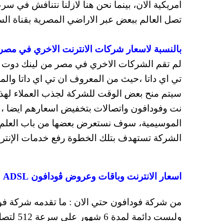
تصل العالم ببعض عبر الاراضي المصرية بقناة ا
بالنسبة لاسعار شركات الانترنت الاخري في مصر
لم تقم الشركات الاخري في مصر من لينك دوت ن
تي اي داتا ،حيث من المعروف ان تي اي داتا وال
سيتم منح بعض الوقت للشركة لجذب العملاء لهذه 
نت وفودافون واتصالات بتخفيض اسعارهم ايضا ،
الموسيمية، سوف نستعرض بعضها من باب العلم با
الشركة تستهدف بتلك الخطوة رفع خدمات الإنتر
اسعار الانترنت وباقات وعروض ﭬودافون ADSL
من شركة فودافون حتي الان : ما تقدمه شركة 
وليست دائمة لمدة 6 شهور على سرعة 512 لتصل إلى 47.5 جنيه