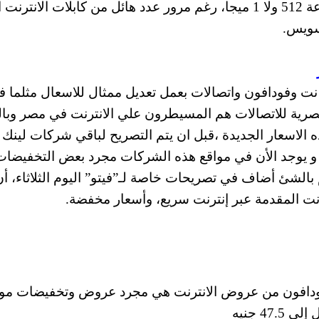
امريكية الان، بينما نحن هنا لازلنا نتنافش في سرعة 512 ولا 1 ميجا، رغم مرور عدد هائل من كابلات الانت
لسويس.
ت وفودافون واتصالات بعمل تعديل ممثال للاسعال مثلما ف
مصرية للاتصالات هم المسيطرون علي الانترنت في مصر وبال
الاسعار الجديدة ،قبل ان يتم التصريح لباقي شركات لينك
 و يوجد الأن في مواقع هذه الشركات مجرد بعض التخفيضات
لشئ أضاف في تصريحات خاصة لـ”فيتو” اليوم الثلاثاء، أن
نت المقدمة عبر إنترنت سريع، وأسعار مخفضة.
فودافون من عروض الانترنت هي مجرد عروض وتخفيضات مو