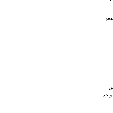
وم بدفع
من
 جنيه و 1 ميجا ب 129 جنيه و 2 ميجا ب 239 حنيه ونجد