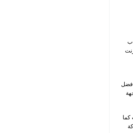
اب
رنت
افضل
هة
 كما
كة