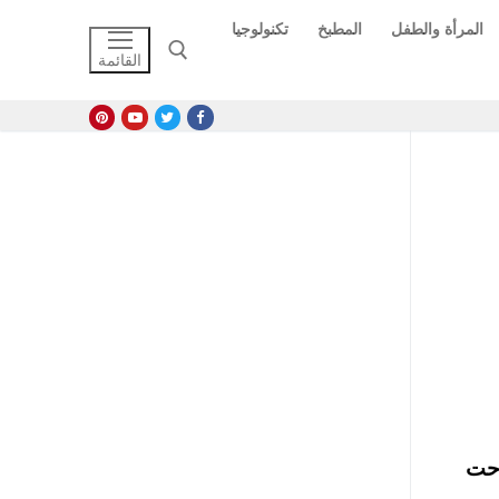
المرأة والطفل
المطبخ
تكنولوجيا
القائمة
البحث عن:
ة 512 كيلو بت، وصرحت