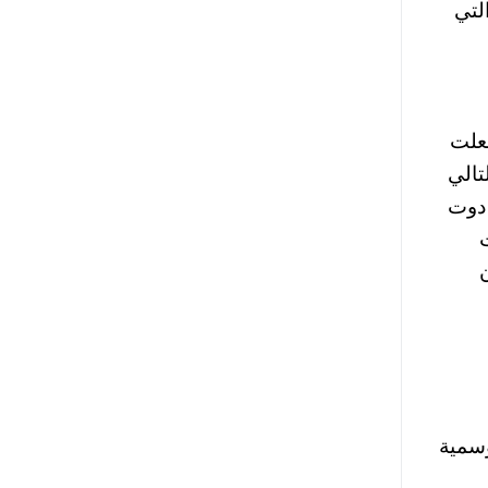
رنت التي
علت
تالي
 دوت
سمية