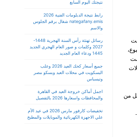
نتيجتك اليوم السابع
رابط نتيجة الدبلومات الفنية 2026
nategafany.emis شغال برقم الجلوس
والاسم
الت
رسائل تهنئة رأس السنة الهجرية 1448-
2027 وكلمات و صور العام الهجري الجديد
ن 1 ديسمبر هذا اسبوع،
1445 ودعاء العام الجديد
مت
جميع أسعار كحك العيد 2026 وعلب
الات
البسكويت في محلات العبد وبسكو مصر
وتيسباس
اجمل أماكن خروجة العيد في القاهرة
ر كل من
والمحافظات واسعارها 2026 بالتفصيل
تخفيضات كارفور مارس 2026 في عيد الأم
علي الاجهزة الكهربائية والموبايلات والمطبخ