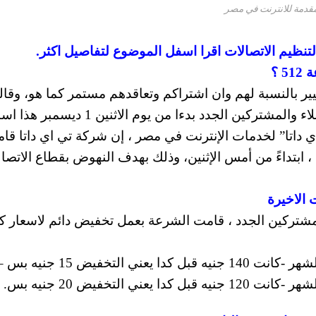
مقدمة للانترنت في مصر
نظيم الاتصالات اقرا اسفل الموضوع لتفاصيل اكثر.
 ؟
 في سرعة 512 كيلو بت لا تغيير بالنسبة لهم وان اشتراكم وتعاقدهم مستمر كما هو، وق
شركة تي إي داتا ان ما قامت به من الغاء هو للعملاء والمشتركين الجدد بدءا من يوم الاثني
إي داتا” لخدمات الإنترنت في مصر ، إن شركة تي اي داتا قا
” للعملاء الجدد فقط ، ابتداءً من أمس الإثنين، وذلك بهدف النهوض بقطاع الاتص
ت الاخيرة
ي إي داتا سرعة 512 كيلو بت للمشتركين الجدد ، قامت الشرعة بعمل تخفيض دائم لاسعا