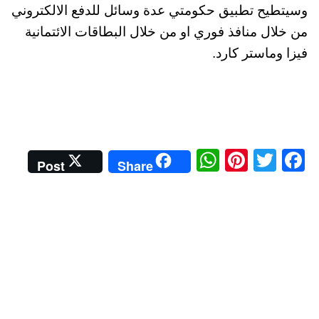
وسيتطيح تطبيق حكومتي عدة وسائل للدفع الالكتروني
من خلال منافذ فوري او من خلال البطاقات الائتمانية
فيزا وماستر كارد.
W
Pi
T
Fa
Post
Share
ha
nt
wi
ce
ts
er
tte
bo
A
es
r
ok
pp
t