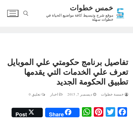
لتجاوز
خمس خطوات
لى
موقع شرح وتبسيط كافة مواضيع الحياة في
لمحتوى
خطوات سهلة
البحث عن:
تفاصيل برنامج حكومتي علي الموبايل
تعرف علي الخدمات التي يقدمها
تطبيق الحكومة الجديد
خمسة خطوات
ديسمبر 7, 2015
اخبار
تعليق 0
W
Pi
T
Fa
Post
Share
ha
nt
wi
ce
ts
er
tte
bo