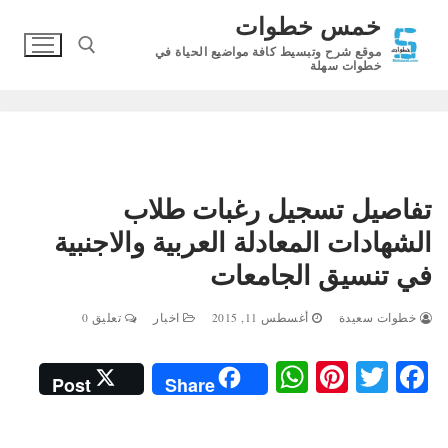
لتجاوز
خمس خطوات
لى
موقع شرح وتبسيط كافة مواضيع الحياة في
لمحتوى
خطوات سهلة
البحث عن:
تفاصيل تسجيل رغبات طلاب
الشهادات المعادلة العربية والاجنبية
في تنسيق الجامعات
خطوات سعيدة
أغسطس 11, 2015
اخبار
تعليق 0
W
Pi
T
Fa
Post
Share
ha
nt
wi
ce
ts
er
tte
bo