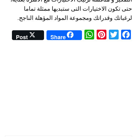
حتى تكون الاختيارات التى ستبديها ممثلة تماما
لرغباتك وقدراتك ومجموعة المواد المؤهلة الناجح.
W
Pi
T
Fa
Post
Share
ha
nt
wi
ce
ts
er
tte
bo
A
es
r
ok
pp
t