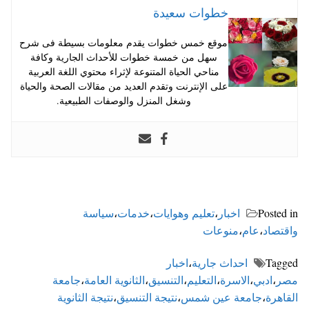
خطوات سعيدة
موقع خمس خطوات يقدم معلومات بسيطة فى شرح
سهل من خمسة خطوات للأحداث الجارية وكافة
مناحي الحياة المتنوعة لإثراء محتوي اللغة العربية
على الإنترنت وتقدم العديد من مقالات الصحة والحياة
وشغل المنزل والوصفات الطبيعية.
Posted in
اخبار
،
تعليم وهوايات
،
خدمات
،
سياسة
واقتصاد
،
عام
،
منوعات
Tagged
احداث جارية
،
اخبار
مصر
،
ادبي
،
الاسرة
،
التعليم
،
التنسيق
،
الثانوية العامة
،
جامعة
القاهرة
،
جامعة عين شمس
،
نتيجة التنسيق
،
نتيجة الثانوية