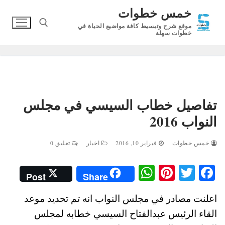
لتجاوز
خمس خطوات
لى
موقع شرح وتبسيط كافة مواضيع الحياة في
لمحتوى
خطوات سهلة
البحث عن:
تفاصيل خطاب السيسي في مجلس
النواب 2016
خمس خطوات
فبراير 10, 2016
اخبار
تعليق 0
W
Pi
T
Fa
Post
Share
ha
nt
wi
ce
اعلنت مصادر في مجلس النواب انه تم تحديد موعد
ts
er
tte
bo
القاء الرئيس عبدالفتاح السيسي خطابه لمجلس
A
es
r
ok