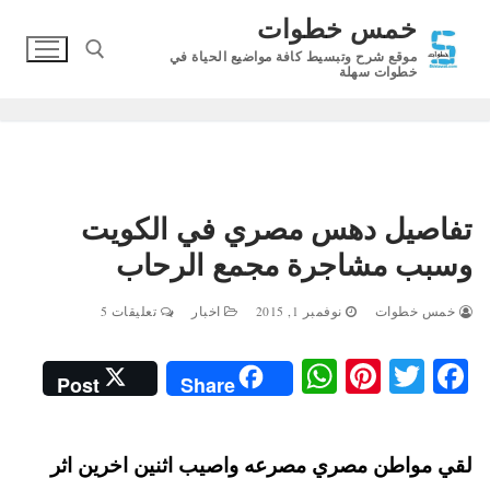
لتجاوز
خمس خطوات
لى
موقع شرح وتبسيط كافة مواضيع الحياة في
لمحتوى
خطوات سهلة
البحث عن:
تفاصيل دهس مصري في الكويت
وسبب مشاجرة مجمع الرحاب
خمس خطوات
نوفمبر 1, 2015
اخبار
تعليقات 5
W
Pi
T
Fa
Post
Share
ha
nt
wi
ce
ts
er
tte
bo
لقي مواطن مصري مصرعه واصيب اثنين اخرين اثر
A
es
r
ok