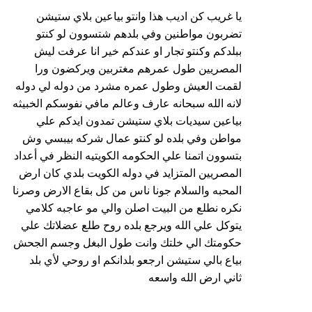
يا غريب كن اديب هذا وانتو بياعين بلاي ستيشن
تضربون مواطنين وفي بلدهم شتسوون لو كنتو
ببلدكم وكنتو تجار او عندكم خير انا عرفت ليش
المصريين طول عمرهم مغتربين ويركضون ورا
لقمت العيش وطول عمره مشرد من دوله لي دوله
لانه الله سبحانه عارف وعالم مافي نفوسكم الخبيثه
بياعين سيديات بلاي ستيشن تمدون ايدكم علي
مواطن وفي بلده لو كنتو عمال شركه بيبسي وش
بتسوون اتمنا علي الحكومه الكويتيه النظر في أعداد
المصريين المتزايد في دوله الكويت بلدي كان ارض
المحبه والسلام جونا ناس من كل بقاع الارض وصرنا
نكره نطلع من البيت اصلن والي مو عاجبه كلامي
يتوكل علي الله ويرجع بلده روح طلع عضلاتك علي
حكومتك الي خلتك وانت طول البغل وجسم الجحش
بياع بالي ستيشن ارجعو بلدانكم او روحي لأي بلد
ثاني ارض الله واسعه