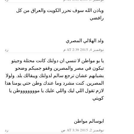
وباذن الله سوف نحرر الكويت والعراق من كل
رافضي
ولد الهلالي المصري
نوفمبر 4, 2015 AT 2:39 م
رد
يا بو مواطن لا تنسي ان دولتك كانت محتلة وجيتو
تبكون في مصر والمصرين وقفو جمبكم وضحو
بشبابهم عشان ترجع سالم لدولتك ويبقالك بلد. ولولا
المصرين. كنت مشرد وما عندك وطن حتي يومنا هذا
لازم تقول اللي ليك واللي عليك يا موووووووطن يا
كويتي
ابوسالم مواطن
نوفمبر 2, 2015 AT 3:36 ص
رد