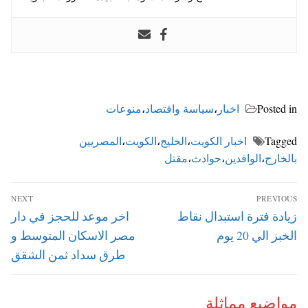
Posted in
اخبار
،
سياسة واقتصاد
،
منوعات
Tagged
اخبار الكويت
،
الخليج
،
الكويت
،
المصريين
بالخارج
،
الوافدين
،
حوادث
،
مقتل
تصفّح
NEXT
PREVIOUS
المقالات
Next
Previous
زيادة فترة استبدال نقاط
اخر موعد للحجز في دار
post:
post:
الخبز الي 20 يوم
مصر الاسكان المتوسط و
طرق سداد ثمن الشقق
مواضيع مماثلة