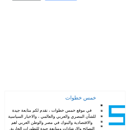
ha
nt
wi
ce
ts
er
tte
bo
A
es
r
ok
pp
t
خمس خطوات
في موقع خمس خطوات ، نقدم لكم متابعة جيدة
للشأن المصري والعربي والعالمي ، والاخبار السياسية
والاقتصادية والبنوك في مصر والوطن العربي اهم
النصائح والارشادات ومتابعة جيدة للتطورات الجارية.