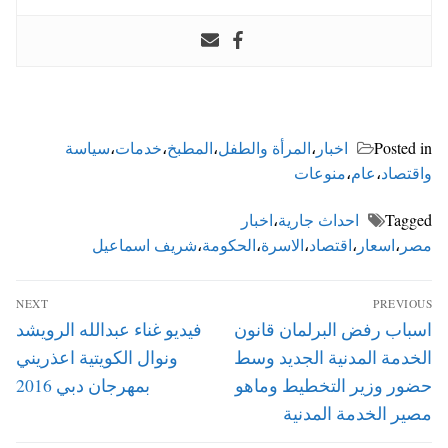
Posted in
اخبار
،
المرأة والطفل
،
المطبخ
،
خدمات
،
سياسة
واقتصاد
،
عام
،
منوعات
Tagged
احداث جارية
،
اخبار
مصر
،
اسعار
،
اقتصاد
،
الاسرة
،
الحكومة
،
شريف اسماعيل
تصفّح
NEXT
PREVIOUS
المقالات
Next
Previous
اسباب رفض البرلمان قانون
فيديو غناء عبدالله الرويشد
post:
post:
الخدمة المدنية الجديد وسط
ونوال الكويتية اعذريني
حضور وزير التخطيط وماهو
بمهرجان دبي 2016
مصير الخدمة المدنية