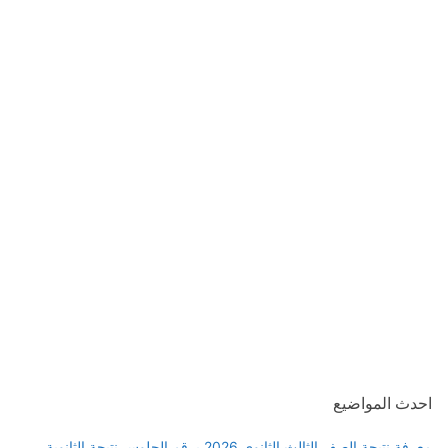
احدث المواضيع
معرفة نتيجة الصف الثالث الثانوي 2026 برقم الجلوس نتيجة الثانوية