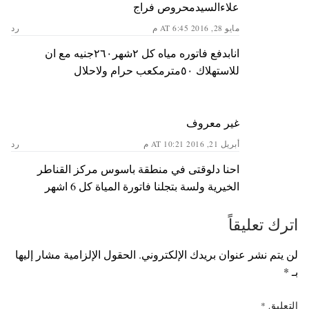
علاءالسيدمحروص فراج
مايو 28, 2016 AT 6:45 م
رد
انابدفع فاتوره مياه كل ٢شهر٢٦٠جنيه مع ان
للاستهلاك ٥٠مترمكعب حرام ولاحلال
غير معروف
أبريل 21, 2016 AT 10:21 م
رد
احنا دلوقتى في منطقة باسوس مركز القناطر
الخيرية ولسة بتجلنا فاتورة المياة كل 6 اشهر
اترك تعليقاً
لن يتم نشر عنوان بريدك الإلكتروني.
الحقول الإلزامية مشار إليها
بـ
*
التعليق
*