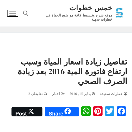
لتجاوز
خمس خطوات
لى
موقع شرح وتبسيط كافة مواضيع الحياة في
لمحتوى
خطوات سهلة
البحث عن:
تفاصيل زيادة اسعار المياة وسبب
ارتفاع فاتورة المية 2016 بعد زيادة
الصرف الصحي
خطوات سعيدة
يناير 15, 2016
اخبار
تعليقان 2
W
Pi
T
Fa
Post
Share
ha
nt
wi
ce
ts
er
tte
bo