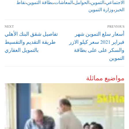
الاجتماعي
،
التموين
،
الحوامل
،
المعاشات
،
بطاقة التموين
،
نقاط
الخبز
،
وزارة التموين
تصفّح
NEXT
PREVIOUS
المقالات
Next
Previous
أسعار سلع التموين شهر
تفاصيل شقق البنك الأهلي
post:
post:
فبراير 2021 سعر كيلو الازر
طريقة التقديم والتقسيط
والسكر على على بطاقة
بالتمويل العقاري
التموين
مواضيع مماثلة