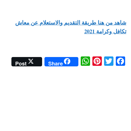
شاهد من هنا طريقة التقديم والاستعلام عن معاش
تكافل وكرامة 2021
W
Pi
T
Fa
Post
Share
ha
nt
wi
ce
ts
er
tte
bo
A
es
r
ok
pp
t