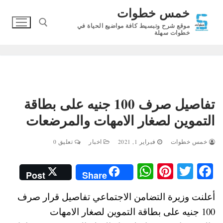
لتجاوز
خمس خطوات
لى
موقع شرح وتبسيط كافة مواضيع الحياة في
لمحتوى
خطوات سهلة
البحث عن:
تفاصيل صرف 100 جنيه على بطاقة
التموين لصغار الامهات والمرضعات
خمس خطوات
فبراير 1, 2021
اخبار
تعليق 0
W
Pi
T
Fa
Post
Share
ha
nt
wi
ce
أعلنت وزيرة التضامن الاجتماعي تفاصيل قرار صرف
ts
er
tte
bo
100 جنيه على بطاقة التموين لصغار الامهات
A
es
r
ok