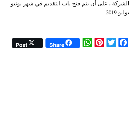
الشركة ، على أن يتم فتح باب التقديم في شهر يونيو –
يوليو 2019.
W
Pi
T
Fa
Post
Share
ha
nt
wi
ce
ts
er
tte
bo
A
es
r
ok
pp
t