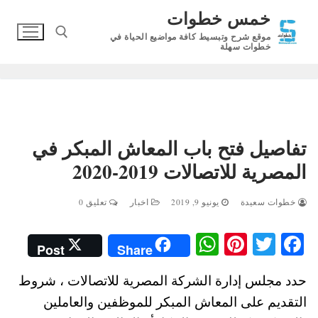
لتجاوز
خمس خطوات
لى
موقع شرح وتبسيط كافة مواضيع الحياة في
لمحتوى
خطوات سهلة
البحث عن:
تفاصيل فتح باب المعاش المبكر في
المصرية للاتصالات 2019-2020
خطوات سعيدة
يونيو 9, 2019
اخبار
تعليق 0
W
Pi
T
Fa
Post
Share
ha
nt
wi
ce
حدد مجلس إدارة الشركة المصرية للاتصالات ، شروط
ts
er
tte
bo
التقديم على المعاش المبكر للموظفين والعاملين
A
es
r
ok