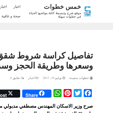
لتجاوز
خمس خطوات
اخبار
اخبار
لى
موقع شرح وتبسيط كافة مواضيع الحياة
لمحتوى
صحة و عافية
في خطوات سهلة
وسعرها وطريقة الحجز وسدا
خطوات سعيدة
يوليو 19, 2017
اخبار
تعليق 0
W
Pi
T
Fa
ost
Share
ha
nt
wi
ce
ts
er
tte
bo