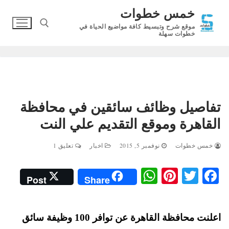
لتجاوز
خمس خطوات
لى
موقع شرح وتبسيط كافة مواضيع الحياة في
لمحتوى
خطوات سهلة
البحث عن:
تفاصيل وظائف سائقين في محافظة
القاهرة وموقع التقديم علي النت
خمس خطوات
نوفمبر 5, 2015
اخبار
تعليق 1
W
Pi
T
Fa
Post
Share
ha
nt
wi
ce
ts
er
tte
bo
اعلنت محافظة القاهرة عن توافر 100 وظيفة سائق
A
es
r
ok