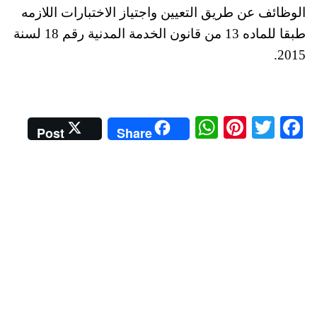
الوظائف عن طريق التعيين واجتياز الاختبارات اللازمه
طبقا للماده 13 من قانون الخدمة المدنية رقم 18 لسنة
2015.
W
Pi
T
Fa
Post
Share
ha
nt
wi
ce
ts
er
tte
bo
A
es
r
ok
pp
t