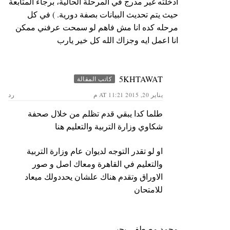
أدخلته غير مدرج في المرحلة الحالية، برجاء المتابعة
حيث يتم تحديث البيانات بصفة دورية. ) في كل
مرحله كده انا مش فاهم لو سمحت عرفني ممكن
انا اعمل ايه وجزاك الله كل خير يارب
5KHTAWAT
كاتب المقالة
يناير 20, 2015 AT 11:21 م
رد
طلما كدا يبقي قدم تظلم من خلال صحفة
شكاوي وزارة التربية والتعليم هنا
او لو تقدر التوجه لديوان عام وزارة التربية
والتعليم في القاهرة ومعاك اصل و صور
الاوراق وتقدم هناك علشان يحددولك ميعاد
للامتحان
محمد مصطفي يحيي