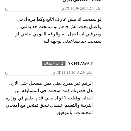
يناير 20, 2015 AT 10:39 م
رد
لو سمحت انا مش عارف اتابع وكذا مره ادخل
واعمل بحث مش فاهم لو سمحت حد يدلني
ويعرفني ايه اعمل ايه والرقم القومي بتاعي لو
سمحت حد يساعدني لوجهه لله
5KHTAWAT
كاتب المقالة
يناير 20, 2015 AT 11:13 م
رد
الرقم غير مدرج يعني مش مسجل حتي الان ،
هل حضرتك كنت سجلت في المسابقة من
البداية وقبلت ؟ لو اه يبقي قدم تظلم في وزارة
التربية والتعليم علشان تلحق تمتحن مع امتحان
التخلفات ، بالتوفيق