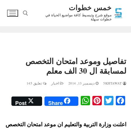
لتجاوز
خمس خطوات
لى
موقع شرح وتبسيط كافة مواضيع الحياة في
لمحتوى
خطوات سهلة
البحث عن:
تفاصيل وموعد امتحان التخصص
لمسابقة ال 30 الف معلم
5KHTAWAT
ديسمبر 13, 2014
اخبار
تعليق 145
W
Pi
T
Fa
Post
Share
ha
nt
wi
ce
ts
er
tte
bo
اعلنت وزارة التربية والتعليم ان موعد امتحان التخصص
A
es
r
ok