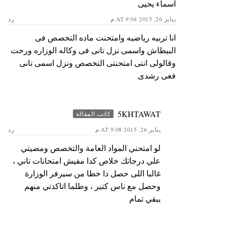
اسماء يحيى
يناير 26, 2015 AT 9:04 م
رد
انا تربيه رياضيه وامتحنت ماده التخصص فى
البيطاش واسمى نزل تانى فى وكاله الوزاره ورحت
وقالولى انتى امتحنتى التخصص ونزل اسمى تانى
فغى رشدى
5KHTAWAT
كاتب المقالة
يناير 26, 2015 AT 9:08 م
رد
لو امتحني المواد العامة والتخصص ومضيتي
علي درجاتك خلاص كدا مفيش امتحانات تاني ،
غالبا اللى حصل دا خطا من سيرفر الوزارة
وحصل مع ناس كتير ، وطلما اتاكدتي منهم
يبقي تمام