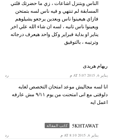
الناس وبتنزل اشاعات ، زي ما حضرتك قلتي
المسابقة لم تنتهي و فيه ناس لسه بتمتحن
فازاي هيعينوا ناس وبعدين يرجعو يشيلوهم
ويعينوا ناس تانيه ، لسه ان شاء الله علي اخر
يناير او بداية فبراير وكل واحد هيعرف درجاته
وترتيبه ، بالتوفيق
ريهام هريدى
يناير 6, 2015 AT 5:07 م
رد
انا لسه مجاليش موعد امتحان التخصص لغايه
دلوقتى مع انى امتحنت من يوم ٩/١١ مش عارفه
اعمل ايه
5KHTAWAT
كاتب المقالة
يناير 6, 2015 AT 8:10 م
رد