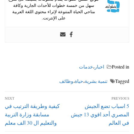
سهل من خمسة خطوات للأحداث الجارية وكافة
مناحي الحياة المتنوعة لإثراء محتوي اللغة العربية
على الإنترنت.
Posted in
اخبار
،
خدمات
Tagged
تنمية بشرية
،
حياة
،
وظائف
تصفّح
NEXT
PREVIOUS
المقالات
Next
Previous
5 اسباب تضع الجيش
كيفية وطريقة الترتيب في
post:
post:
المصري أحد اقوي 13 جيش
مسابقة وزارة التربية
في العالم
والتعليم ال 30 الف معلم