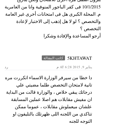
10/1/2015 فى كفر الباجور المنوفية وانا من العامرية
م. المحلة الكبرى هل فى امتحانات أخرى غير العامة
والتخصص ؟ لو لا هل إذهب إلى الاختبار لإعادة
التخصص ؟
أرجو المساعدة والإفادة وشكرا
5KHTAWAT
كاتب المقالة
يناير 9, 2015 AT 6:28 م
رد
دا خطا من سيرفر الوزارة الاسماء اتكررت مره
تانية لامتحان التخصص طلما مضيتي علي
درجاتك يبقي خلاص ، والوزارة قالت من البداية
ان مفيش مقابلات هم اصلا عملين المسابقة
علشان ميعملوش مقابلات ، عموما ممكن
تتاكدي من اللجنه اللى ظهرتلك بالتليفون او
التوجه للجنه