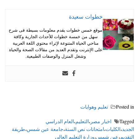
خطوات سعيدة
موقع خمس خطوات يقدم معلومات بسيطة فى شرح
سهل من خمسة خطوات للأحداث الجارية وكافة
مناحي الحياة المتنوعة لإثراء محتوي اللغة العربية
على الإنترنت وتقدم العديد من مقالات الصحة والحياة
وشغل المنزل والوصفات الطبيعية.
Posted in
تعليم وهوايات
Tagged
اخبار مصر
،
التعليم
،
العام الدراسي
الجديد
،
الكليات
،
امتحانات نص السنة
،
جامعة عين شمس
،
طريقة
التقديم
،
عين شمس
،
وزارة التعليم العالي