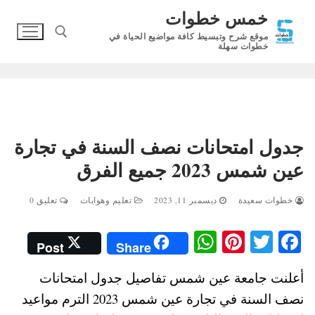
لتجاوز
خمس خطوات
لى
موقع شرح وتبسيط كافة مواضيع الحياة في
لمحتوى
خطوات سهلة
البحث عن:
جدول امتحانات نصف السنة في تجارة
عين شمس 2023 جميع الفرق
خطوات سعيدة
ديسمبر 11, 2023
تعليم وهوايات
تعليق 0
W
Pi
T
Fa
Post
Share
ha
nt
wi
ce
أعلنت جامعة عين شمس تفاصيل جدول امتحانات
ts
er
tte
bo
نصف السنة في تجارة عين شمس 2023 الترم مواعيد
A
es
r
ok