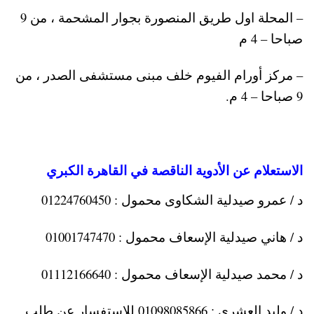
– المحلة اول طريق المنصورة بجوار المشحمة ، من 9
صباحا – 4 م
– مركز أورام الفيوم خلف مبنى مستشفى الصدر ، من
9 صباحا – 4 م.
الاستعلام عن الأدوية الناقصة في القاهرة الكبري
د / عمرو صيدلية الشكاوى محمول : 01224760450
د / هاني صيدلية الإسعاف محمول : 01001747470
د / محمد صيدلية الإسعاف محمول : 01112166640
د / وليد العشري : 01098085866 للاستفسار عن طلب