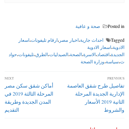
Posted in
صحة و عافية
Tagged
احداث جارية
،
اخبار مصر
،
ارقام تليفونات
،
اسعار
الادوية
،
اسعار الادوية
الجديدة
،
اقتصاد
،
الاسرة
،
الصحة
،
الصيدليات
،
الطرق
،
تليفونات
،
حواد
ث
،
سياسة
،
وزارة الصحة
تصفّح
NEXT
PREVIOUS
المقالات
Next
Previous
تفاصيل طرح شقق العاصمة
أماكن شقق سكن مصر
post:
post:
الإدارية الجديدة المرحلة
المرحلة الثالثة 2019 في
الثانية 2019 الأسعار
المدن الجديدة وطريقة
والشروط
التقديم