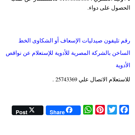
الحصول على دواء.
رقم تليفون صيدليات الإسعاف أو الشكاوى الخط
الساخن بالشركة المصرية للأدوية للإستعلام عن نواقص
الأدوية
للاستعلام الاتصال علي 25743369 .
W
Pi
T
Fa
Post
Share
ha
nt
wi
ce
ts
er
tte
bo