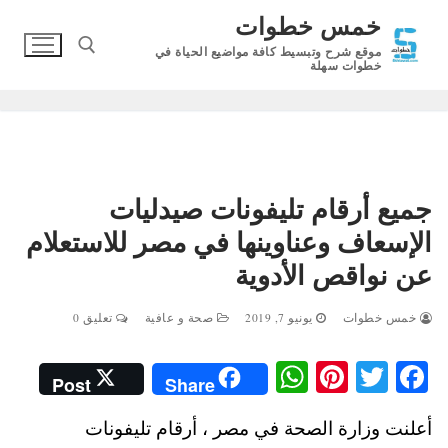
لتجاوز
خمس خطوات
لى
موقع شرح وتبسيط كافة مواضيع الحياة في
لمحتوى
خطوات سهلة
البحث عن:
جميع أرقام تليفونات صيدليات
الإسعاف وعناوينها في مصر للاستعلام
عن نواقص الأدوية
خمس خطوات
يونيو 7, 2019
صحة و عافية
تعليق 0
W
Pi
T
Fa
Post
Share
ha
nt
wi
ce
أعلنت وزارة الصحة في مصر ، أرقام تليفونات
ts
er
tte
bo