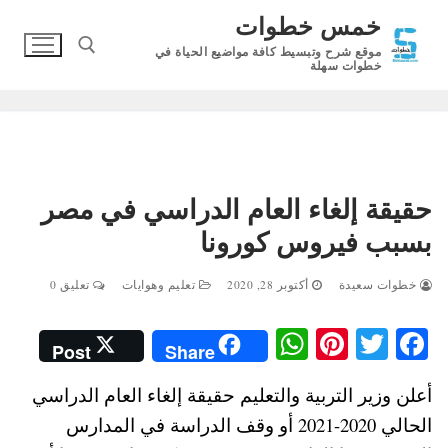
لتجاوز
خمس خطوات
لى
موقع شرح وتبسيط كافة مواضيع الحياة في
لمحتوى
خطوات سهلة
البحث عن:
حقيقة إلغاء العام الدراسي في مصر
بسبب فيروس كورونا
خطوات سعيدة
أكتوبر 28, 2020
تعليم وهوايات
تعليق 0
W
Pi
T
Fa
Post
Share
ha
nt
wi
ce
أعلن وزير التربية والتعليم حقيقة إلغاء العام الدراسي
ts
er
tte
bo
الحالي 2020-2021 أو وقف الدراسة في المدارس
A
es
r
ok