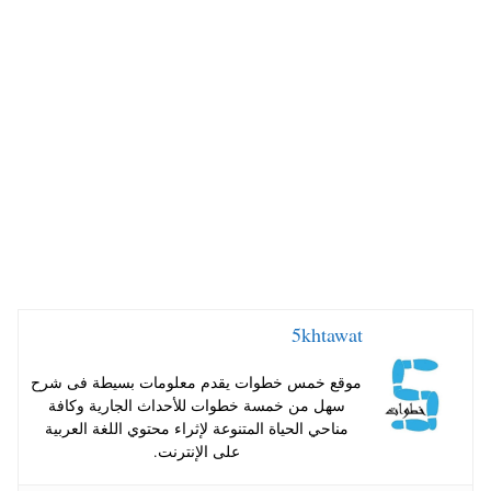
ts
er
tte
bo
A
es
r
ok
pp
t
5khtawat
موقع خمس خطوات يقدم معلومات بسيطة فى شرح
سهل من خمسة خطوات للأحداث الجارية وكافة
مناحي الحياة المتنوعة لإثراء محتوي اللغة العربية
على الإنترنت.