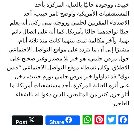
خبيث، ووجوده حاليًا بالعناية المركزة بأحد
المستشفيات الأمريكية واوضح تامر حبيب، أحد
الاصدقاء المقربين لحلمي وزوجته منى زكي، أنه يعلم
جيدًا تواجدهما حاليًا بأمريكا، كما أنه على اتصال دائم
بهما، وآخر مكالمة تمت بينهما كانت منذ ثلاثة أيام،
مشيرًا إلى أن ما يتردد على مواقع التواصل الاجتماعي
حول مرض حلمي، هو خبر بلا مصدر وغير صحيح على
الاطلاق. وكان نشطاء موقع التواصل الاجتماعي “فيس
بوك” قد تداولوا خبر مرض حلمي بورم خبيث، دخل
على أثره للعناية المركزة بأحد مستشفيات أمريكا، ما
أثار حزن كثير من المتابعين، الذين دعوا له بالشفاء
العاجل.
W
Pi
T
Fa
Post
Share
ha
nt
wi
ce