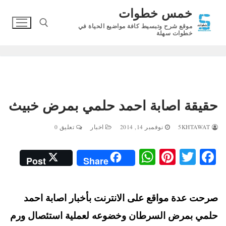
لتجاوز
خمس خطوات
لى
موقع شرح وتبسيط كافة مواضيع الحياة في
لمحتوى
خطوات سهلة
البحث عن:
حقيقة اصابة احمد حلمي بمرض خبيث
5KHTAWAT
نوفمبر 14, 2014
اخبار
تعليق 0
W
Pi
T
Fa
Post
Share
ha
nt
wi
ce
ts
er
tte
bo
صرحت عدة مواقع على الانترنت بأخبار اصابة احمد
A
es
r
ok
t
pp
حلمي بمرض السرطان وخضوعه لعملية استئصال ورم