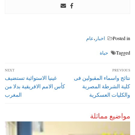
Posted in
اخبار
،
عام
Tagged
حياة
تصفّح
NEXT
PREVIOUS
المقالات
Next
Previous
نتائج واسماء المقبولين فى
غينيا الاستوائية تستضيف
post:
post:
كلية الشرطة المصرية
كأس الامم الافريقية بدلا من
والكليات العسكرية
المغرب
مواضيع مماثلة