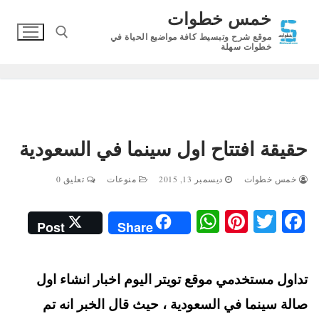
لتجاوز
خمس خطوات
لى
موقع شرح وتبسيط كافة مواضيع الحياة في
لمحتوى
خطوات سهلة
البحث عن:
حقيقة افتتاح اول سينما في السعودية
خمس خطوات
ديسمبر 13, 2015
منوعات
تعليق 0
W
Pi
T
Fa
Post
Share
ha
nt
wi
ce
ts
er
tte
bo
تداول مستخدمي موقع تويتر اليوم اخبار انشاء اول
A
es
r
ok
صالة سينما في السعودية ، حيث قال الخبر انه تم
pp
t