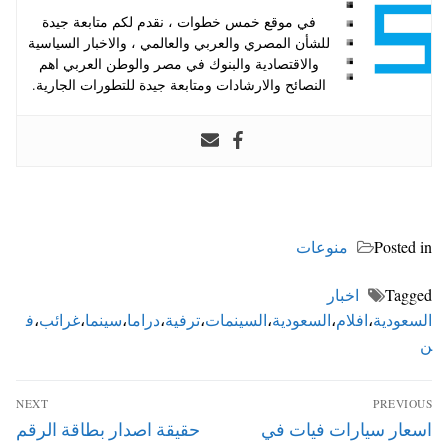
في موقع خمس خطوات ، نقدم لكم متابعة جيدة
للشأن المصري والعربي والعالمي ، والاخبار السياسية
والاقتصادية والبنوك في مصر والوطن العربي اهم
النصائح والارشادات ومتابعة جيدة للتطورات الجارية.
Posted in
منوعات
Tagged
اخبار
السعودية
،
افلام
،
السعودية
،
السينمات
،
ترفية
،
دراما
،
سينما
،
غرائب
،
ف
ن
تصفّح
NEXT
PREVIOUS
المقالات
Next
Previous
اسعار سيارات فيات في
حقيقة اصدار بطاقة الرقم