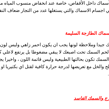
 الأسماك داخل الأقفاص، خاصة عند انخفاض منسوب المياه مم
في اجسام الاسماك والتي يستغلها عدد من التجار ضعاف ال
اسماك الطازجة السليمة
 جيدا وملاحظة لونها يجب ان يكون احمر زاهي وليس لون ا
حم السمك تحت اصبعك لا يبقي مضغوطا بل يرتفع لاعلي ك
لسمك تكون بحالتها الطبيعية وليس قاتمة اللون ، واخيرا ي
والخل مع تعريضها لدرجة حرارة كافية لقتل اي بكتيريا او
زج والسمك الفاسد