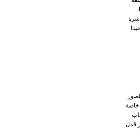
اشرة
يدا
لصور
 خاصة
حاب
ر قمل