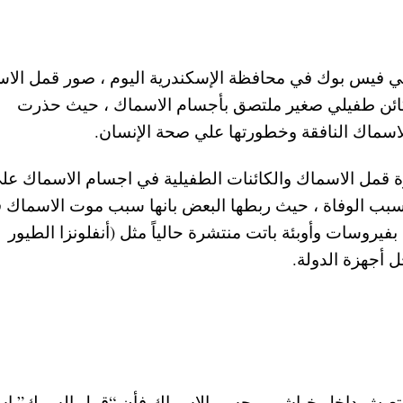
ي فيس بوك في محافظة الإسكندرية اليوم ، صور قمل الا
كائن طفيلي صغير ملتصق بأجسام الاسماك ، حيث حذرت
سماك النافقة وخطورتها علي صحة الإنسان.
قمل الاسماك والكائنات الطفيلية في اجسام الاسماك عل
تسبب الوفاة ، حيث ربطها البعض بانها سبب موت الاسماك 
فيروسات وأوبئة باتت منتشرة حالياً مثل (أنفلونزا الطيور
ل أجهزة الدولة.
لتي تعيش داخل خياشيم وجسم الاسماك فأن “قمل السمك” ا