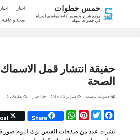
لتجاوز
خمس خطوات
اخبار
اخبار
لى
موقع شرح وتبسيط كافة مواضيع الحياة
لمحتوى
صحة و عافية
في خطوات سهلة
حقيقة انتشار قمل الاسما
الصحة
خطوات سعيدة
فبراير 12, 2016
اخبار
تعليقان 2
W
Pi
T
Fa
ost
Share
ha
nt
wi
ce
نشرت عدد من صفحات الفيس بوك اليوم صور قمل
ts
er
tte
bo