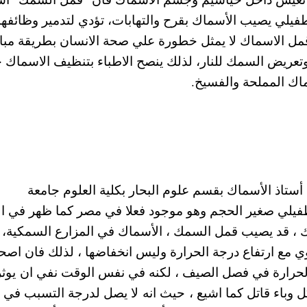
وهو عبارة عن كائن طفيلي يصيب الأسماك بقرح والتهابات، تؤدي لتدمير وظائفها
قمل الاسماك لا يمثل خطورة علي صحة الانسان بطريقة مب
وتعريض السمك للنار، لذلك ينصح الاطباء بتنظيف الاسماك ج
ماك المملحة والفسيخ.
أستاذ الأسماك بقسم علوم البحار بكلية العلوم جامعة
طفيلي صغير الحجم وهو موجود فعلا في مصر كما ظهر في ا
 ، قد يصيب قمل السمك ، الأسماك في المزارع السمكية،
عدوي مع ارتفاع درجة الحرارة وليس انخفاضها ، لذلك فان اص
الحرارة في فصل الصيف ، لكنه في نفس الوقت نفي ان يوث
باء قاتل كما اشيع ، حيث انه لا يصل لدرجة التسبب في