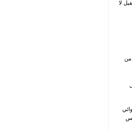
يل لا
 من
ل
وائي
يس