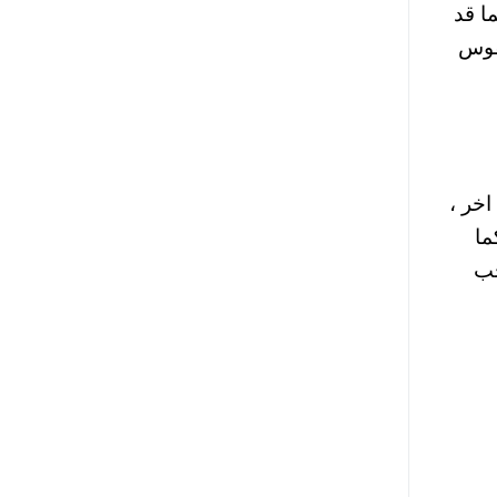
ا قد
نفوس
خر ،
ما
جب