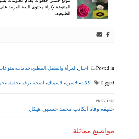
موقع خمس خطوات يقدم معلومات بسيطة
المتنوعة لإثراء محتوي اللغة العربية عل
الطبيعية.
Posted in
اخبار
،
المرأة والطفل
،
المطبخ
،
خدمات
،
منوعات
Tagged
اكلات
،
الاسرة
،
الاسماك
،
الصحة
،
ترفية
،
حقيقة
،
حو
تصفّح
PREVIOUS
Previous
حقيقة وفاة الكاتب محمد حسنين هيكل
المقالات
post:
مواضيع مماثلة