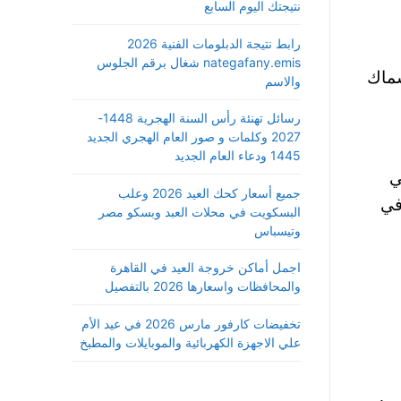
نتيجتك اليوم السابع
رابط نتيجة الدبلومات الفنية 2026
nategafany.emis شغال برقم الجلوس
سماك
والاسم
رسائل تهنئة رأس السنة الهجرية 1448-
2027 وكلمات و صور العام الهجري الجديد
1445 ودعاء العام الجديد
ي
جميع أسعار كحك العيد 2026 وعلب
في
البسكويت في محلات العبد وبسكو مصر
وتيسباس
اجمل أماكن خروجة العيد في القاهرة
والمحافظات واسعارها 2026 بالتفصيل
تخفيضات كارفور مارس 2026 في عيد الأم
علي الاجهزة الكهربائية والموبايلات والمطبخ
سمه