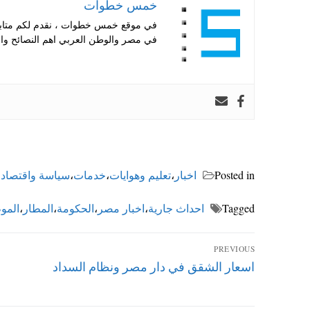
خمس خطوات
في موقع خمس خطوات ، نقدم لكم متابعة 
في مصر والوطن العربي اهم النصائح والا
Posted in
اخبار
،
تعليم وهوايات
،
خدمات
،
سياسة واقتصاد
،
Tagged
احداث جارية
،
اخبار مصر
،
الحكومة
،
المطار
،
المو
تصفّح
PREVIOUS
Previous
اسعار الشقق في دار مصر ونظام السداد
المقالات
post: