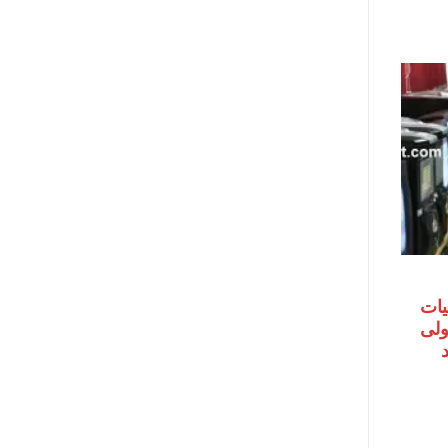
يات
اولى
حد