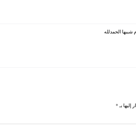
 شببها الحمدلله
 إليها بـ
*