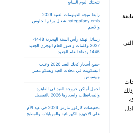
نتيجتك اليوم السابع
رابط نتيجة الدبلومات الفنية 2026
ابقة
nategafany.emis شغال برقم الجلوس
والاسم
رسائل تهنئة رأس السنة الهجرية 1448-
لتي
2027 وكلمات و صور العام الهجري الجديد
1445 ودعاء العام الجديد
جميع أسعار كحك العيد 2026 وعلب
البسكويت في محلات العبد وبسكو مصر
وتيسباس
وافر الدرجات
اجمل أماكن خروجة العيد في القاهرة
ذلك
والمحافظات واسعارها 2026 بالتفصيل
كة
تخفيضات كارفور مارس 2026 في عيد الأم
دة 60 يوم أي ما يعادل
علي الاجهزة الكهربائية والموبايلات والمطبخ