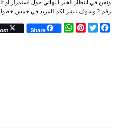
ونحن في انتظار الخبر النهائي حول استمرار او ت
رقم 2 وسوف ننشر لكم المزيد في خمس خطوات فور توافر الاخبار.
W
Pi
T
Fa
ost
Share
ha
nt
wi
ce
ts
er
tte
bo
A
es
r
ok
pp
t