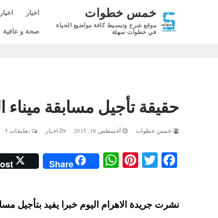
لتجاوز
خمس خطوات
اخبار
اخبار
لى
موقع شرح وتبسيط كافة مواضيع الحياة
لمحتوى
صحة و عافية
في خطوات سهلة
حقيقة تأجيل مسابقة ميناء القاهرة
خمس خطوات
أغسطس 18, 2015
اخبار
تعليقات 5
W
Pi
T
Fa
ost
Share
ha
nt
wi
ce
ts
er
tte
bo
A
es
r
ok