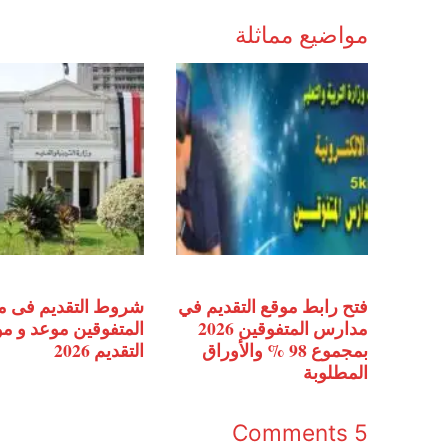
مواضيع مماثلة
فتح رابط موقع التقديم في
شروط التقديم فى 
مدارس المتفوقين 2026
المتفوقين موعد و م
بمجموع 98 % والأوراق
التقديم 2026
المطلوبة
5 Comments