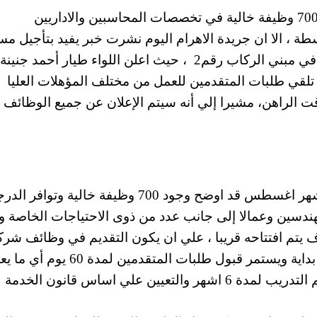
وكانت شركة ميناء القاهرة الجوي قد اعلنت عن 700 وظيفة خالية في تخصصات المحاسبين والاداريين
 ، الا ان جريدة الاهرام اليوم نشرت خبر يفيد بتأجيل مس
تعيين 700 موظف من مختلف التخصصات للعمل في مبني الركاب رقم2 ، حيث اعلن اللواء طيار أحمد جنينة
 تلقي طلبات المتقدمين للعمل من مختلف المؤهلات العليا
 الراهن، مشيرا إلي أنه سيتم الإعلان عن جميع الوظائف ا
وكان نص اعلان شركة ميناء القاهرة الجوي في شهر اغسطس قد اوضح وجود 700 وظيفة خالية وت
ندسين وعمالا إلى جانب عدد من ذوى الاحتياجات الخاصة و
ركاب الجديد رقم 2 والذي سوف يتم افتتاحه قريبا ، علي ان يكون التقديم في وظائف شر
ميناء القاهرة الجوي 2015 من خلال مقر الشركة بداية ويستمر قبول طلبات المتقدمين لم
“شهرين” ، تمهيدا لعمل مسابقة بين المتقدمين ثم التدريب لمدة 6 اشهر والتعيين علي اساس قانون الخدمة