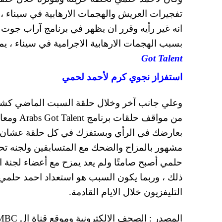
تفجيرات العريش والهجمات الارهابية في سيناء ، 
انه غير رأيه وقرر ان يظهر في برنامج آراب جوت 
بسبب الهجمات الارهابية الاجرامية في سيناء ، يم
Got Talent
استفزاز نجوي كرم لأحمد لحمي
وعلي جانب آخر وخلال حلقة السبت الماضي كشفت
من مواقف
بعارضك في الرأي وبستفزك في كل حلقة عشان ت
مشهور بالمزاح والضحك مع المتسابقين ولجنه تحكي
حلمي أصبح صامتًا ولم يعد يمزح مع أعضاء لجنة ا
التليفزيون خلال الايام القادمة.
المصدر : الصحف الالكترونية وموقع قناة ال MBC.