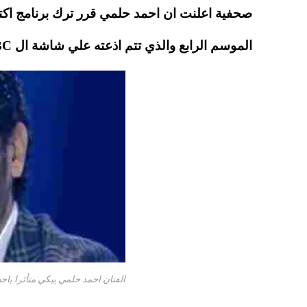
pp
t
صحفية اعلنت ان احمد حلمي قرر ترك برنامج اكت
الموسم الرابع والذي تتم اذعته علي شاشة ال MBC كل يوم سبت من الاسبوع…
الفنان احمد حلمي يبكي متأثرا باح