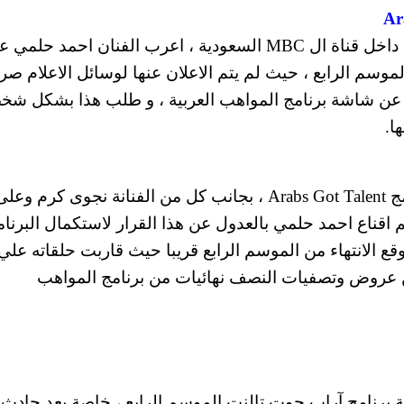
وحسب عدد من المصادر الصحفية ومصادر مقربة داخل قناة ال MBC السعودية ، اعرب الفنان احمد حلم
Arabs Got Talent عقب نهاية الموسم الرابع ، حيث لم يتم الاعلان عنها لوسائل الاعلام 
 عن شاشة برنامج المواهب العربية ، و طلب هذا بشكل ش
يذكر ان احمد حلمي يشارك في لجتة تحكيم برنامج Arabs Got Talent ، بجانب كل من الفنانة نجوى 
 اقناع احمد حلمي بالعدول عن هذا القرار لاستكمال البرنام
قع الانتهاء من الموسم الرابع قريبا حيث قاربت حلقاته علي
عن عروض وتصفيات النصف نهائيات من برنامج المواهب
 برنامج آراب جوت تالنت الموسم الرابع ، خاصة بعد حادث