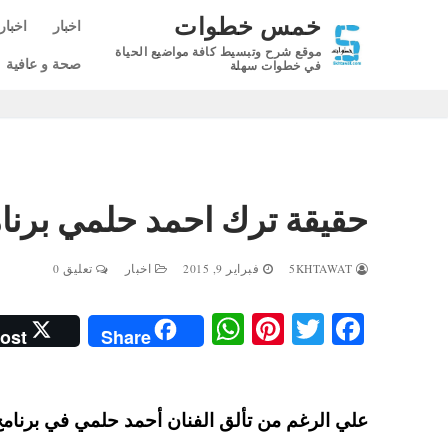
لتجاوز
خمس خطوات
اخبار
اخبار
لى
موقع شرح وتبسيط كافة مواضيع الحياة
لمحتوى
صحة و عافية
في خطوات سهلة
حقيقة ترك احمد حلمي برنامج s Got Talent
5KHTAWAT
فبراير 9, 2015
اخبار
تعليق 0
W
Pi
T
Fa
ost
Share
ha
nt
wi
ce
ts
er
tte
bo
A
es
r
ok