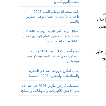
نتيجتك اليوم السابع
ي عن
رابط نتيجة الدبلومات الفنية 2026
nategafany.emis شغال برقم الجلوس
صراحة ،
والاسم
خصي
رسائل تهنئة رأس السنة الهجرية 1448-
2027 وكلمات و صور العام الهجري الجديد
1445 ودعاء العام الجديد
جميع أسعار كحك العيد 2026 وعلب
كرم وعلى جابر
البسكويت في محلات العبد وبسكو مصر
ج
وتيسباس
اجمل أماكن خروجة العيد في القاهرة
والمحافظات واسعارها 2026 بالتفصيل
تخفيضات كارفور مارس 2026 في عيد الأم
علي الاجهزة الكهربائية والموبايلات والمطبخ