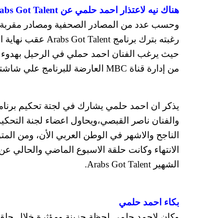
هناك نيه لاعتذار احمد حلمي عن Arabs Got Talent
رغبته بترك برنامج 
حيث يرغب الفنان احمد حملي في الرحيل بهدوء
من إدارة قناة MBC العارضة للبرنامج علي شاشتها.
والفنان ناصر القبصي،ويحاول اعضاء لجنة التحكيم
الناجح والاشهر في الوطن العربي الأن، ومن المتو
الانتهاء وكانت حلقة الاسبوع الماضي والحالي 
الشهير Arabs Got Talent.
بكاء احمد حلمي
وكان لاحمد حلمي لحظة حزينة ومؤثرة خلال حلقة