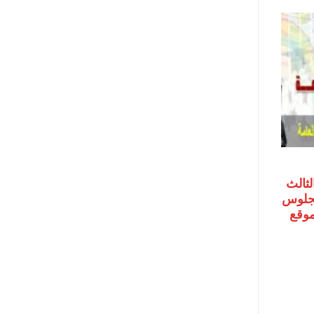
لثالث
رقم الجلوس
 موقع