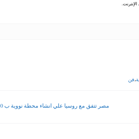
الإنترنت.
ة
،
فن
Next
post: