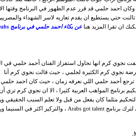
وكان احمد حلمي قد قرر عدم الظهور في البرنامج وقتها الا
تالنت حتي يستطيع ان يقدم تعازيه لاسر الشهداء والمصريي
كنك ان تقرا المزيد هنا
عن بكاء احمد حلمي في 
 نجوي كرم انها تحاول استفزاز الفنان أحمد حلمي في ال
 حلقات برنامج Arabs Got Talent ومعارضة نجوي كرم الكثيرة لحلمي ، حيث قالت نجوي كرم أنا
رجع أحمد حلمي اللي نعرفه زمان ، حيث كان احمد حلمي
م برنامج المواهب العربية كثيرا ، الا ان نجوي كرم تري أن
لتحكيم مثلما كان يفعل من قبل ولا تعلم السبب الحقيقي ور
ذلك ، وربما يكون السبب هو استعداد احمد حلمي لترك برنامج Arabs got talent ، والتركيز اكثر في الس