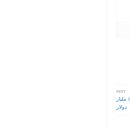
NEXT
مصر تتفق مع روسيا علي انشاء محطة نووية ب 10 مليار
دولار