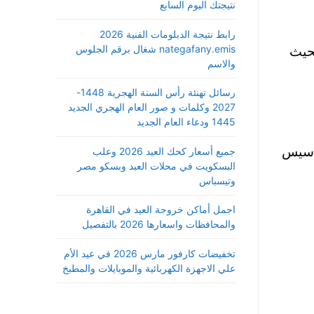
نتيجتك اليوم السابع
رابط نتيجة الدبلومات الفنية 2026
ة في استوانيا ، E-residency of Estonia ، عضو الاتحاد الاوروبي في ديسمبر 2014 بحيث
nategafany.emis شغال برقم الجلوس
والاسم
رسائل تهنئة رأس السنة الهجرية 1448-
2027 وكلمات و صور العام الهجري الجديد
1445 ودعاء العام الجديد
تأسيس
جميع أسعار كحك العيد 2026 وعلب
البسكويت في محلات العبد وبسكو مصر
وتيسباس
اجمل أماكن خروجة العيد في القاهرة
والمحافظات واسعارها 2026 بالتفصيل
تخفيضات كارفور مارس 2026 في عيد الأم
علي الاجهزة الكهربائية والموبايلات والمطبخ