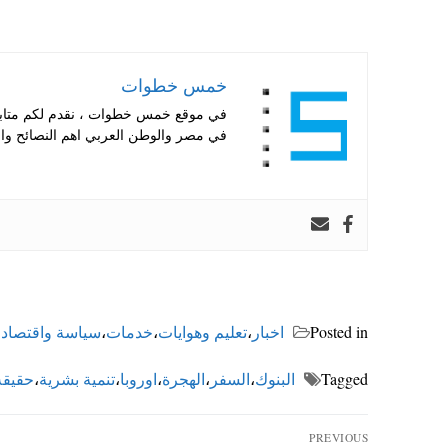
خمس خطوات
في موقع خمس خطوات ، نقدم لكم متابعة 
في مصر والوطن العربي اهم النصائح والا
Posted in
اخبار
،
تعليم وهوايات
،
خدمات
،
سياسة واقتصاد
،
Tagged
البنوك
،
السفر
،
الهجرة
،
اوروبا
،
تنمية بشرية
،
حقيقة
تصفّح
PREVIOUS