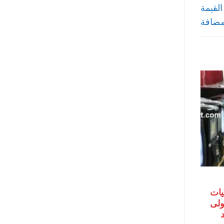
القيمة
مضافة
يات
اولى
حد