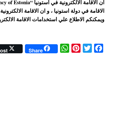
الاقامة في دولة استونيا ، و ان الاقامة الالكترو
ويمكنكم الاطلاع علي استخدامات الاقامة الالكترو
W
Pi
T
Fa
ost
Share
ha
nt
wi
ce
ts
er
tte
bo
A
es
r
ok
pp
t