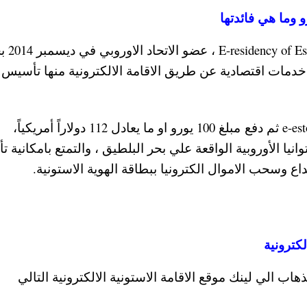
بدأ مشروع الاقامة الالكتروني
دمات اقتصادية عن طريق الاقامة الالكترونية منها تأسيس
حيث يتم ملئ استمارة بيانات في موقع e-estonia.com ثم دفع مبلغ 100 يورو او ما يعادل 112 دولاراً أمريكياً،
يا الأوروبية الواقعة علي بحر البلطيق ، والتمتع بامكانية 
اع وسحب الاموال الكترونيا ببطاقة الهوية الاستونية.
كترونية
اب الي لينك موقع الاقامة الاستونية الالكترونية التالي