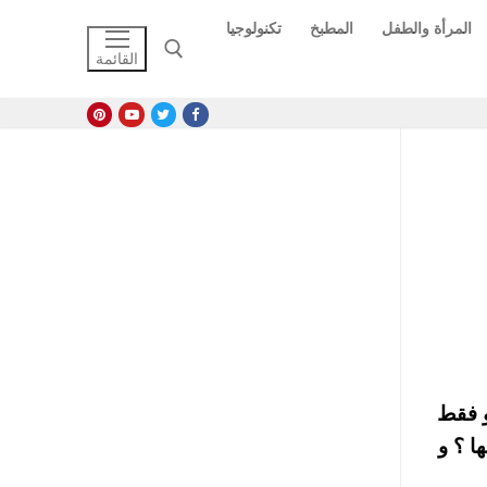
المرأة والطفل
المطبخ
تكنولوجيا
القائمة
البحث عن:
تونيا عن طريق ملئ استمارة علي الانترنت و دفع 100 يورو فقط
ا ؟ و