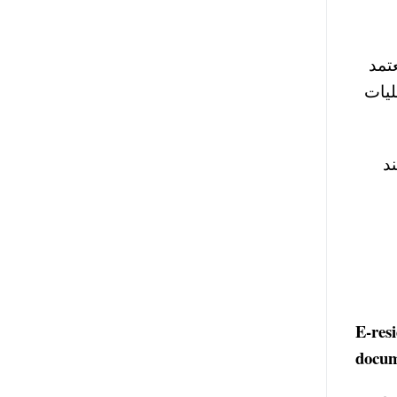
عتمد
ليات
د
E-resi
docum