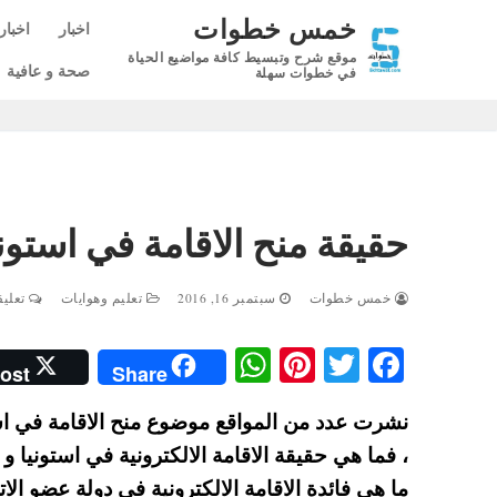
لتجاوز
خمس خطوات
اخبار
اخبار
لى
موقع شرح وتبسيط كافة مواضيع الحياة
لمحتوى
صحة و عافية
في خطوات سهلة
حقيقة منح الاقامة في استونيا ب 100 ي
خمس خطوات
سبتمبر 16, 2016
تعليم وهوايات
تعليق
W
Pi
T
Fa
ost
Share
ha
nt
wi
ce
ts
er
tte
bo
، فما هي حقيقة الاقامة الالكترونية في استونيا و 
A
es
r
ok
ما هي فائدة الاقامة الالكترونية في دولة عضو الات