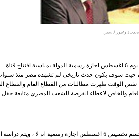
دة وعبور 3 سفن
وكانت هيئة قناة السويس قد تقدمت بطلب جعل يوم 6 اغسطس اجازة رسمية للدولة بمناسبة افتتاح قناة
سويس الجديدة يوم الخمس 6 اغسطس 2015 ، حيث سوف يكون حدث تاريخي لم تشهده مصر منذ سنوا
ي نفس الوقت ظهرت مطالبات من القطاع العام والقطاع ا
لقطاع العام والخاص لاعطاء الفرصة للشعب المصري متابعة حفل ا
وحسب المصادر الرسمية فانه حتي الان لم يتم حسم تخصيص 6 اغسطس اجازة رسمية ام لا ، ويتم دراس