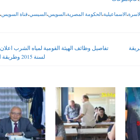
لاسرة
،
الاسماعيلية
،
الحكومة المصرية
،
السويس
،
السيسي
،
قناة السويس
،
Next
ريقة
post:
لسنة 2015 وطريقة التقديم