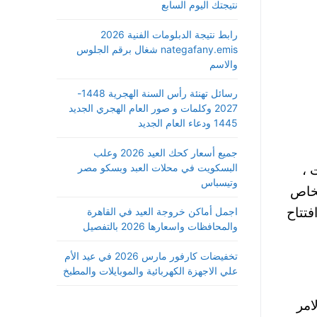
نتيجتك اليوم السابع
رابط نتيجة الدبلومات الفنية 2026
nategafany.emis شغال برقم الجلوس
والاسم
رسائل تهنئة رأس السنة الهجرية 1448-
2027 وكلمات و صور العام الهجري الجديد
1445 ودعاء العام الجديد
جميع أسعار كحك العيد 2026 وعلب
البسكويت في محلات العبد وبسكو مصر
ت ،
وتيسباس
لخاص
اجمل أماكن خروجة العيد في القاهرة
فتتاح
والمحافظات واسعارها 2026 بالتفصيل
تخفيضات كارفور مارس 2026 في عيد الأم
علي الاجهزة الكهربائية والموبايلات والمطبخ
ة الامر