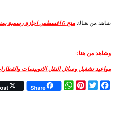
شاهد من هناك
منح 6 اغسطس اجازة رسمية بمناسبة حفل افتتاح قناة السويس الجديدة
وشاهد من هنا:-
مواعيد تشغيل وسائل النقل الاتوبيسات والقطارات والم
W
Pi
T
Fa
ost
Share
ha
nt
wi
ce
ts
er
tte
bo
A
es
r
ok
pp
t