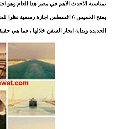
A
es
r
ok
pp
t
بمنح الخميس 6 اغسطس اجازة رسمية ن
الجديدة وبداية ابحار السفن خلالها ، فما هي حقيقة منح 6 اغسطس اجازة للعاملين في