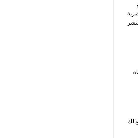
م
صرية
قوم بنشر
ة
ك وذلك