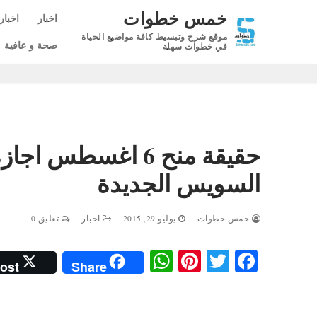
لتجاوز
خمس خطوات
اخبار
اخبار
لى
موقع شرح وتبسيط كافة مواضيع الحياة
لمحتوى
صحة و عافية
في خطوات سهلة
حقيقة منح 6 اغسطس 
السويس الجديدة
خمس خطوات
يوليو 29, 2015
اخبار
تعليق 0
W
Pi
T
Fa
ost
Share
ha
nt
wi
ce
ts
er
tte
bo