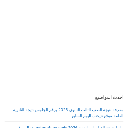
احدث المواضيع
معرفة نتيجة الصف الثالث الثانوي 2026 برقم الجلوس نتيجة الثانوية
العامة موقع نتيجتك اليوم السابع
رابط نتيجة الدبلومات الفنية 2026 nategafany.emis شغال برقم