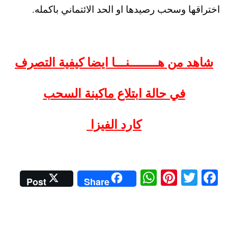
اختراقها وسحب رصيدها او الحد الائتماني باكمله.
شاهد من هــــــــنـــا ايضا كيفية التصرف
في حالة ابتلاع ماكينة السحب
كارد الفيزا
W
Pi
T
Fa
Post
Share
ha
nt
wi
ce
ts
er
tte
bo
A
es
r
ok