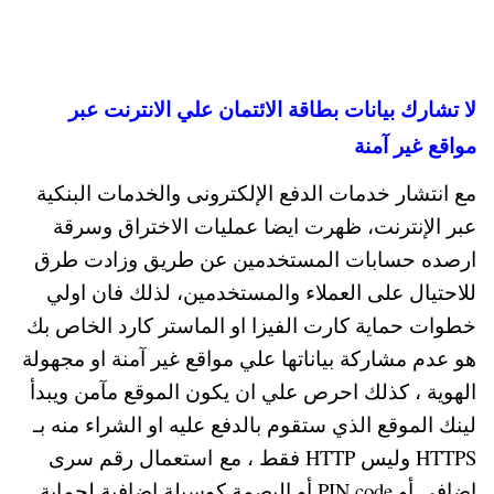
لا تشارك بيانات بطاقة الائتمان علي الانترنت عبر
مواقع غير آمنة
مع انتشار خدمات الدفع الإلكترونى والخدمات البنكية
عبر الإنترنت، ظهرت ايضا عمليات الاختراق وسرقة
ارصده حسابات المستخدمين عن طريق وزادت طرق
للاحتيال على العملاء والمستخدمين، لذلك فان اولي
خطوات حماية كارت الفيزا او الماستر كارد الخاص بك
هو عدم مشاركة بياناتها علي مواقع غير آمنة او مجهولة
الهوية ، كذلك احرص علي ان يكون الموقع مآمن ويبدأ
لينك الموقع الذي ستقوم بالدفع عليه او الشراء منه بـ
HTTPS وليس HTTP فقط ، مع استعمال رقم سرى
إضافى أو PIN code أو البصمة كوسيلة إضافية لحماية