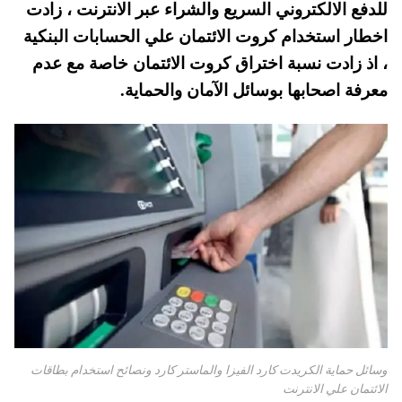
للدفع الالكتروني السريع والشراء عبر الانترنت ، زادت
A
es
r
ok
اخطار استخدام كروت الائتمان علي الحسابات البنكية
pp
t
، اذ زادت نسبة اختراق كروت الائتمان خاصة مع عدم
معرفة اصحابها بوسائل الآمان والحماية.
وسائل حماية الكريدت كارد الفيزا والماستر كارد ونصائح استخدام بطاقات
الائتمان علي الانترنت