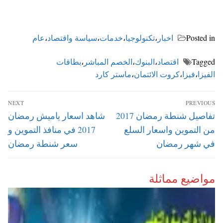
Posted in
اخبار
،
تكنولوجيا
،
خدمات
،
سياسة واقتصاد
،
عام
Tagged
اقتصاد
،
البنوك
،
الخصم المباشر
،
بطاقات
الفيزا
،
فيزا
،
كروت الائتمان
،
ماستر كارد
تصفّح
NEXT
PREVIOUS
المقالات
Next
Previous
تفاصيل شنطة رمضان 2017
شاهد اسعار ياميش رمضان
post:
post:
من التموين واسعار السلع
2017 في منافذ التموين و
في شهر رمضان
سعر شنطة رمضان
مواضيع مماثلة