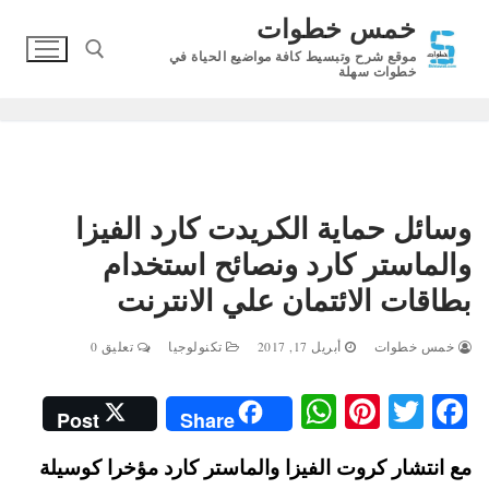
لتجاوز
خمس خطوات
لى
موقع شرح وتبسيط كافة مواضيع الحياة في
لمحتوى
خطوات سهلة
البحث عن:
وسائل حماية الكريدت كارد الفيزا
والماستر كارد ونصائح استخدام
بطاقات الائتمان علي الانترنت
خمس خطوات
أبريل 17, 2017
تكنولوجيا
تعليق 0
W
Pi
T
Fa
Post
Share
ha
nt
wi
ce
مع انتشار كروت الفيزا والماستر كارد مؤخرا كوسيلة
ts
er
tte
bo