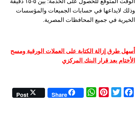
الوقت المتوقع للحصول على الخدمة: بين ٥-١٥ دقيقة
وذلك لايداعها في حسابات الجميعات والمؤسسات
الخيرية في جميع المحافظات المصرية.
أسهل طرق إزالة الكتابة على العملات الورقية ومسح
الأختام بعد قرار البنك المركزي
W
Pi
T
Fa
Post
Share
ha
nt
wi
ce
ts
er
tte
bo
A
es
r
ok
pp
t