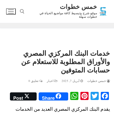
لتجاوز
خمس خطوات
لى
موقع شرح وتبسيط كافة مواضيع الحياة في
لمحتوى
خطوات سهلة
البحث عن:
خدمات البنك المركزي المصري
والأوراق المطلوبة للاستعلام عن
حسابات المتوفين
خمس خطوات
أبريل 7, 2025
اخبار
تعليق 0
W
Pi
T
Fa
Post
Share
ha
nt
wi
ce
يقدم البنك المركزي المصري العديد من الخدمات
ts
er
tte
bo