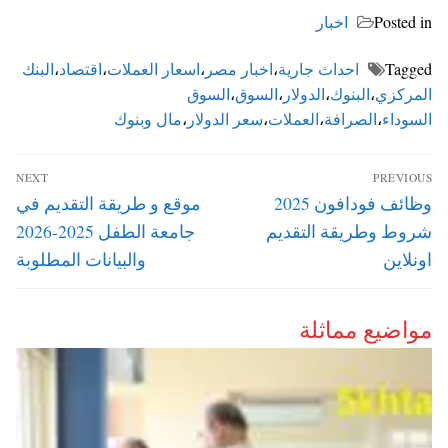
Posted in
اخبار
Tagged
احداث جارية
،
اخبار مصر
،
اسعار العملات
،
اقتصاد
،
البنك
المركزي
،
البنوك
،
الدولار
،
السوق
،
السوق
السوداء
،
الصرافة
،
العملات
،
سعر الدولار
،
مال وبنوك
تصفّح
NEXT
PREVIOUS
المقالات
Next
Previous
وظائف فودافون 2025
موقع و طريقة التقديم في
post:
post:
شروط وطريقة التقديم
جامعة الطفل 2025-2026
اونلاين
والبيانات المطلوبة
مواضيع مماثلة