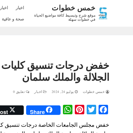
لتجاوز
خمس خطوات
اخبار
اخبار
لى
موقع شرح وتبسيط كافة مواضيع الحياة
لمحتوى
صحة و عافية
في خطوات سهلة
الجلالة والملك سلمان
خمس خطوات
يوليو 24, 2024
اخبار
تعليق 0
W
Pi
T
Fa
ost
Share
ha
nt
wi
ce
ts
er
tte
bo