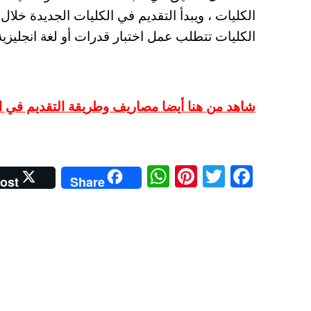
الكليات تتطلب عمل اختبار قدرات أو لغة انجليزية
شاهد من هنا أيضا مصاريف وطريقة التقديم في الجامعات الأ
W
Pi
T
Fa
ost
Share
ha
nt
wi
ce
ts
er
tte
bo
A
es
r
ok
pp
t