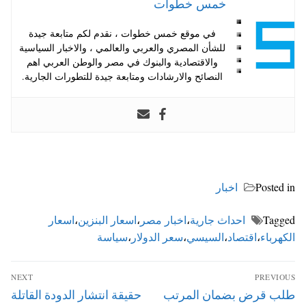
خمس خطوات
في موقع خمس خطوات ، نقدم لكم متابعة جيدة
للشأن المصري والعربي والعالمي ، والاخبار السياسية
والاقتصادية والبنوك في مصر والوطن العربي اهم
النصائح والارشادات ومتابعة جيدة للتطورات الجارية.
Posted in
اخبار
Tagged
احداث جارية
،
اخبار مصر
،
اسعار البنزين
،
اسعار
الكهرباء
،
اقتصاد
،
السيسي
،
سعر الدولار
،
سياسة
تصفّح
NEXT
PREVIOUS
المقالات
Next
Previous
طلب قرض بضمان المرتب
حقيقة انتشار الدودة القاتلة