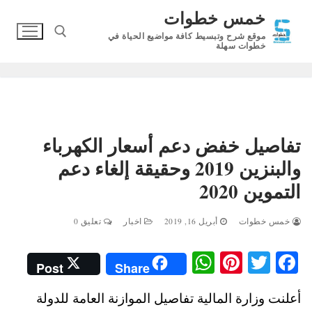
لتجاوز
خمس خطوات
لى
موقع شرح وتبسيط كافة مواضيع الحياة في
لمحتوى
خطوات سهلة
البحث عن:
تفاصيل خفض دعم أسعار الكهرباء
والبنزين 2019 وحقيقة إلغاء دعم
التموين 2020
خمس خطوات
أبريل 16, 2019
اخبار
تعليق 0
W
Pi
T
Fa
Post
Share
ha
nt
wi
ce
أعلنت وزارة المالية تفاصيل الموازنة العامة للدولة
ts
er
tte
bo