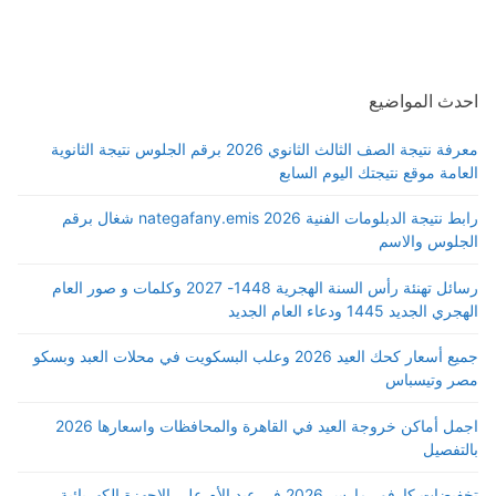
احدث المواضيع
معرفة نتيجة الصف الثالث الثانوي 2026 برقم الجلوس نتيجة الثانوية
العامة موقع نتيجتك اليوم السابع
رابط نتيجة الدبلومات الفنية 2026 nategafany.emis شغال برقم
الجلوس والاسم
رسائل تهنئة رأس السنة الهجرية 1448- 2027 وكلمات و صور العام
الهجري الجديد 1445 ودعاء العام الجديد
جميع أسعار كحك العيد 2026 وعلب البسكويت في محلات العبد وبسكو
مصر وتيسباس
اجمل أماكن خروجة العيد في القاهرة والمحافظات واسعارها 2026
بالتفصيل
تخفيضات كارفور مارس 2026 في عيد الأم علي الاجهزة الكهربائية