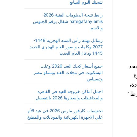
نتيجتك اليوم السابع
رابط نتيجة الدبلومات الفنية 2026
nategafany.emis شغال برقم الجلوس
والاسم
رسائل تهنئة رأس السنة الهجرية 1448-
2027 وكلمات و صور العام الهجري الجديد
1445 ودعاء العام الجديد
بحد
جميع أسعار كحك العيد 2026 وعلب
البسكويت في محلات العبد وبسكو مصر
 للسيجارة
وتيسباس
دة،
اجمل أماكن خروجة العيد في القاهرة
ائر “فرط”
والمحافظات واسعارها 2026 بالتفصيل
تخفيضات كارفور مارس 2026 في عيد الأم
علي الاجهزة الكهربائية والموبايلات والمطبخ