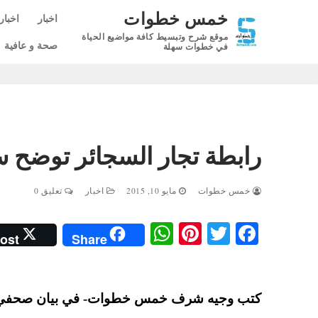
لتجاوز
خمس خطوات
اخبار
اخبار
لى
موقع شرح وتبسيط كافة مواضيع الحياة
لمحتوى
صحة و عافية
في خطوات سهلة
رابطة تجار السجائر توضح س
خمس خطوات
مايو 10, 2015
اخبار
تعليق 0
W
Pi
T
Fa
ost
Share
ha
nt
wi
ce
ts
er
tte
bo
A
es
r
ok
كتب وجيه شرف خمس خطوات- في بيان صحفي لراب