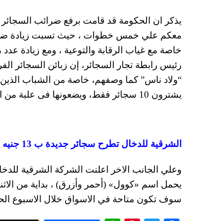
يذكر ان الحكومة قد قامت برفع ضرائب السجائر م
معكم علي خمس خطوات ، حيث تسبت زيادة ضرائب
خاصة مع غياب الرقابة والتوعية ، ومع زيادة عدد
رئيس رابطة تجار السجائر، إن زبائن السجائر ا
“ولاد ناس” كما وصفهم، خاصة من الشباب الذين كا
يشترون 10 سجائر فقط، ويضعونها فى علبة من الكرتون، أو معدنية، مدعين أن هذا “أشيك” من العلبة التقليدية
الشرقية للدخال تطرح سجائر جديدة ب 13 جنيه للعلبة
وعلي الجانب الاخر اعلنت الشركة الشرقية للدخان
سوف تكون متاحة في الاسواق خلال الاسبوع الح