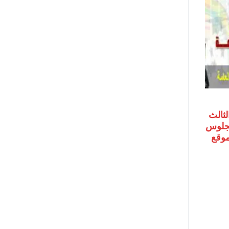
لثالث
رقم الجلوس
 موقع