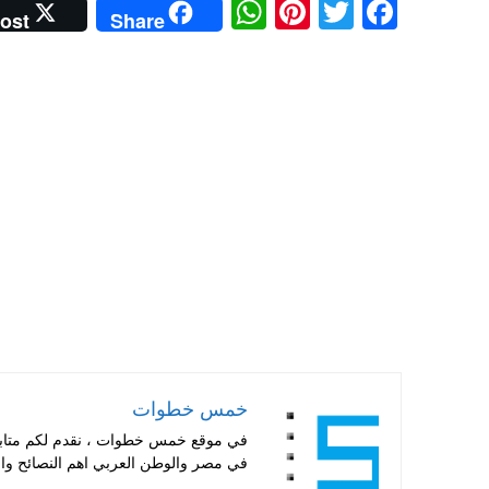
W
Pi
T
Fa
ost
Share
ha
nt
wi
ce
ts
er
tte
bo
A
es
r
ok
pp
t
خمس خطوات
في موقع خمس خطوات ، نقدم لكم متابعة 
في مصر والوطن العربي اهم النصائح والا