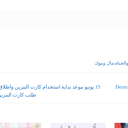
الحياة
،
مال وبنوك
Next
ركية ديير دينيز Deere Deniz
15 يونيو موعد بداية استخدام كارت البنزين واطلا
post:
طلب كارت البنزين 