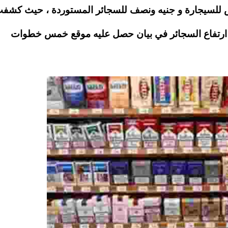
سعار السجائر الفرط لتصل العي 75 قرش للسيجارة و جنيه ونصف للسجائر المستوردة ، حيث كش
ب ارتفاع السجائر في بيان حصل عليه موقع خمس خطوات