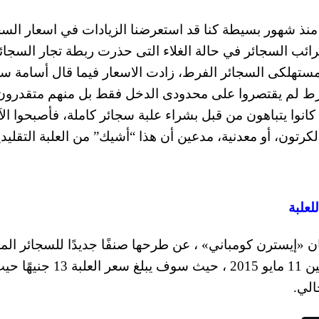
نذ شهور بسيطة كنا قد استعرضنا الزيادات في اسعار السج
 السجائر في حالة الغلاء التى حذرت ربطة تجار السجائ
 مستهلكى السجائر الفرط، زادت الاسعار فيما قال أسامة سل
لفرط لم يقتصروا على محدودى الدخل فقط بل منهم متقدرون 
نوا يتباهون من قبل بشراء علبة سجائر كاملة، فأصبحوا الآ
 «إيسترن كومباني» ، عن طرحها صنفًا جديدًا للسجائر المح
يحمل اسم «كوول» (أحمر وأزرق) ، بداية من الاثنين 11 مايو 2015 ، حيث سوف يبلغ سعر العلبة 3
الي.