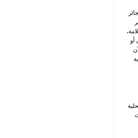
ائر
ر
امة،
أو
ن
لية
1 جنيهًا حيث