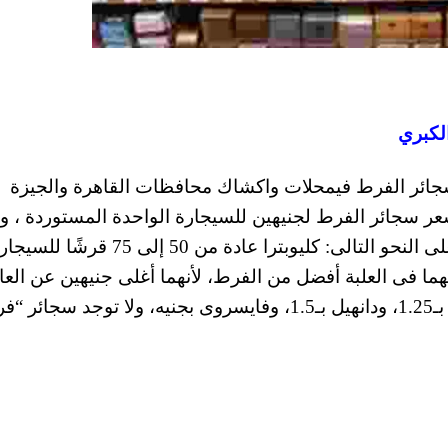
لكبري
جائر الفرط فيمحلات واكشاك محافظات القاهرة والجيزة
عر سجائر الفرط لجنيهين للسيجارة الواحدة المستوردة ، و
أدنى 50 قرشًا لسجائر كليوبترا ،وجاءت الأسعار على النحو التالى: كليوبترا عادة من 50 إلى 75 قرشًا
بهما فى العلبة أفضل من الفرط، لأنهما أغلى جنيهين عن العا
ومالبورو جنيها ونصف، والـLM بـ1.25، و”روزمانز بـ1.25، ودانهيل بـ1.5، وفايسروى بجنيه، ولا توجد سج