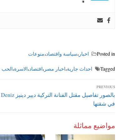
Posted in
اخبار
،
سياسة واقتصاد
،
منوعات
Tagged
احداث جارية
،
اخبار مصر
،
اقتصاد
،
الاسرة
،
الحب و
تصفّح
PREVIOUS
Previous
بالصور تفاصيل مقتل الفنانة الت
المقالات
post:
في شقتها
مواضيع مماثلة