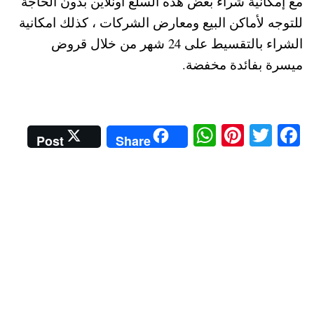
مع إمكانية شراء بعض هذه السلع أونلاين بدون الحاجة
للتوجه لأماكن البيع ومعارض الشركات ، كذلك امكانية
الشراء بالتقسيط على 24 شهر من خلال قروض
ميسرة بفائدة مخفضة.
W
Pi
T
Fa
Post
Share
ha
nt
wi
ce
ts
er
tte
bo
A
es
r
ok
pp
t