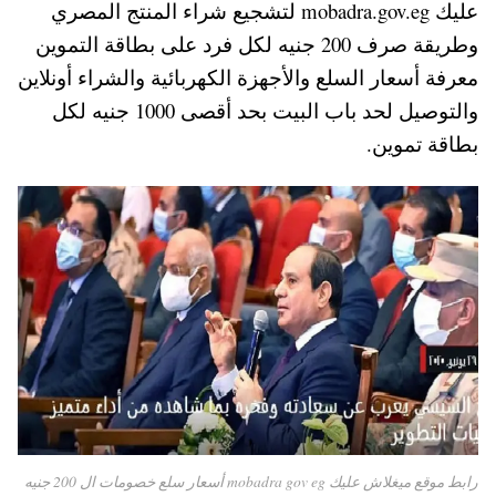
عليك mobadra.gov.eg لتشجيع شراء المنتج المصري
A
es
r
ok
وطريقة صرف 200 جنيه لكل فرد على بطاقة التموين
pp
t
معرفة أسعار السلع والأجهزة الكهربائية والشراء أونلاين
والتوصيل لحد باب البيت بحد أقصى 1000 جنيه لكل
بطاقة تموين.
رابط موقع ميغلاش عليك mobadra gov eg أسعار سلع خصومات ال 200 جنيه