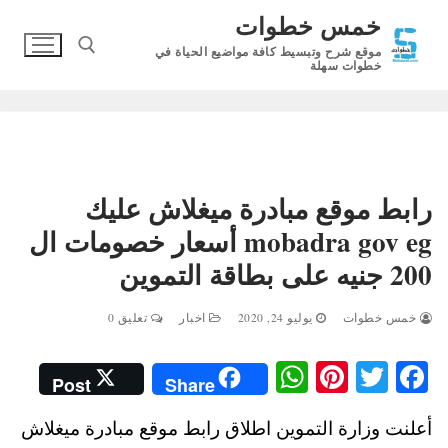
لتجاوز
خمس خطوات
لى
موقع شرح وتبسيط كافة مواضيع الحياة في
لمحتوى
خطوات سهلة
البحث عن:
رابط موقع مبادرة ميغلاش عليك
mobadra gov eg أسعار خصومات ال
200 جنيه على بطاقة التموين
خمس خطوات
يوليو 24, 2020
اخبار
تعليق 0
W
Pi
T
Fa
Post
Share
ha
nt
wi
ce
أعلنت وزارة التموين اطلاق رابط موقع مبادرة ميغلاش
ts
er
tte
bo