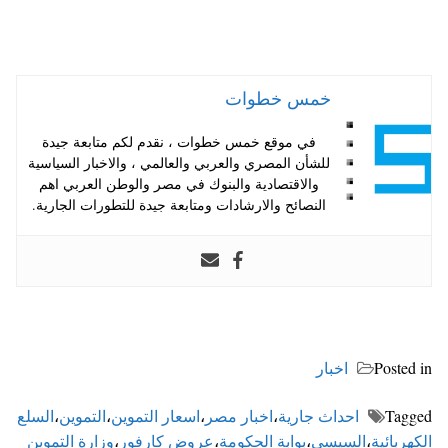
خمس خطوات
في موقع خمس خطوات ، نقدم لكم متابعة جيدة
للشأن المصري والعربي والعالمي ، والاخبار السياسية
والاقتصادية والبنوك في مصر والوطن العربي اهم
النصائح والارشادات ومتابعة جيدة للتطورات الجارية.
Posted in
اخبار
Tagged
احداث جارية
،
اخبار مصر
،
اسعار التموين
،
التموين
،
السلع
الكهربائية
،
السيسي
،
بوابة الحكومة
،
عروض كارفور
،
وزارة التموين