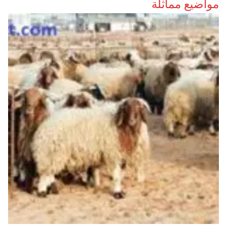
مواضيع مماثلة