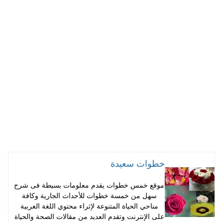
ha
nt
wi
ce
ts
er
tte
bo
A
es
r
ok
pp
t
خطوات سعيدة
موقع خمس خطوات يقدم معلومات بسيطة فى شرح
سهل من خمسة خطوات للأحداث الجارية وكافة
مناحي الحياة المتنوعة لإثراء محتوي اللغة العربية
على الإنترنت وتقدم العديد من مقالات الصحة والحياة