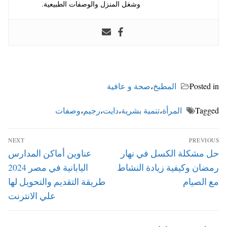
وشغل المنزل والوصفات الطبيعية.
Posted in
المطبخ
،
صحة و عافية
Tagged
المرأة
،
تنمية بشرية
،
دايت
،
رجيم
،
وصفات
تصفّح
NEXT
PREVIOUS
المقالات
Next
Previous
حل مشكلة الكسل في نهار
عناوين أماكن المدارس
post:
post:
رمضان وكيفية زيادة النشاط
اليابانية في مصر 2024
مع الصيام
طريقة التقديم والتحويل لها
علي الانترنت