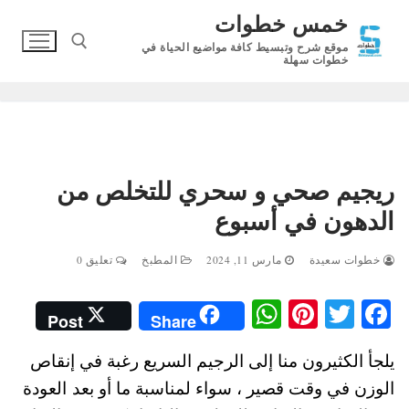
لتجاوز
خمس خطوات
لى
موقع شرح وتبسيط كافة مواضيع الحياة في
لمحتوى
خطوات سهلة
البحث عن:
ريجيم صحي و سحري للتخلص من
الدهون في أسبوع
خطوات سعيدة
مارس 11, 2024
المطبخ
تعليق 0
W
Pi
T
Fa
Post
Share
ha
nt
wi
ce
يلجأ الكثيرون منا إلى الرجيم السريع رغبة في إنقاص
ts
er
tte
bo
الوزن في وقت قصير ، سواء لمناسبة ما أو بعد العودة
A
es
r
ok