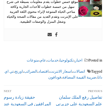
موقع خمس خطوات يقدم معلومات بسيطة فى شرح
سهل من خمسة خطوات للأحداث الجارية وكافة
مناحي الحياة المتنوعة لإثراء محتوي اللغة العربية
على الإنترنت وتقدم العديد من مقالات الصحة والحياة
وشغل المنزل والوصفات الطبيعية.
Posted in
اخبار
،
تكنولوجيا
،
خدمات
،
عام
،
منوعات
Tagged
اتصالات
،
اسعار الانترنت
،
اقتصاد
،
الضرائب
،
اورنج
،
تي اي
داتا
،
ضريبة القيمة المضافة
،
فودافون
تصفّح
NEXT
PREVIOUS
المقالات
Next
Previous
تفاصيل رفع الملك سلمان
حقيقة زيادة رسوم
post:
post:
علم السعودية علي جزيرتي
المرافقين في السعودية عند