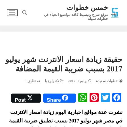
لتجاوز
خمس خطوات
لى
موقع شرح وتبسيط كافة مواضيع الحياة في
لمحتوى
خطوات سهلة
البحث عن:
حقيقة زيادة اسعار الانترنت شهر يوليو
2017 بسبب ضريبة القيمة المضافة
خطوات سعيدة
يوليو 1, 2017
تكنولوجيا
تعليق 0
W
Pi
T
Fa
Post
Share
ha
nt
wi
ce
نشرت عدة مواقع اخبارية اليوم زيادة اسعار الانترنت
ts
er
tte
bo
في مصر شهر يوليو 2017 بسبب تطبيق ضريبة القيمة
A
es
r
ok