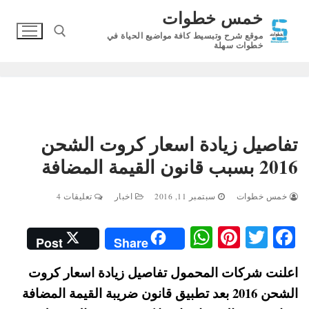
لتجاوز
خمس خطوات
لى
موقع شرح وتبسيط كافة مواضيع الحياة في
لمحتوى
خطوات سهلة
البحث عن:
تفاصيل زيادة اسعار كروت الشحن
2016 بسبب قانون القيمة المضافة
خمس خطوات
سبتمبر 11, 2016
اخبار
تعليقات 4
W
Pi
T
Fa
Post
Share
ha
nt
wi
ce
اعلنت شركات المحمول تفاصيل زيادة اسعار كروت
ts
er
tte
bo
الشحن 2016 بعد تطبيق قانون ضريبة القيمة المضافة
A
es
r
ok