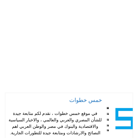
ha
nt
wi
ce
ts
er
tte
bo
A
es
r
ok
pp
t
خمس خطوات
في موقع خمس خطوات ، نقدم لكم متابعة جيدة
للشأن المصري والعربي والعالمي ، والاخبار السياسية
والاقتصادية والبنوك في مصر والوطن العربي اهم
النصائح والارشادات ومتابعة جيدة للتطورات الجارية.