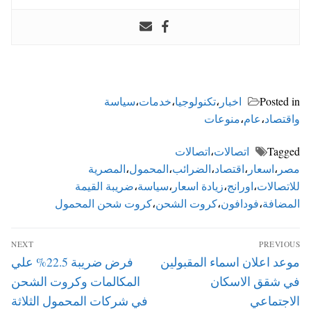
Posted in
اخبار
،
تكنولوجيا
،
خدمات
،
سياسة
واقتصاد
،
عام
،
منوعات
Tagged
اتصالات
،
اتصالات
مصر
،
اسعار
،
اقتصاد
،
الضرائب
،
المحمول
،
المصرية
للاتصالات
،
اورانج
،
زيادة اسعار
،
سياسة
،
ضريبة القيمة
المضافة
،
فودافون
،
كروت الشحن
،
كروت شحن المحمول
تصفّح
NEXT
PREVIOUS
المقالات
Next
Previous
موعد اعلان اسماء المقبولين
فرض ضريبة 22.5% علي
post:
post:
في شقق الاسكان
المكالمات وكروت الشحن
الاجتماعي
في شركات المحمول الثلاثة