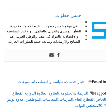
خمس خطوات
في موقع خمس خطوات ، نقدم لكم متابعة جيدة
للشأن المصري والعربي والعالمي ، والاخبار السياسية
والاقتصادية والبنوك في مصر والوطن العربي اهم
النصائح والارشادات ومتابعة جيدة للتطورات الجارية.
Posted in
اخبار
،
خدمات
،
سياسة واقتصاد
،
عام
،
منوعات
Tagged
البرلمان
،
الحكومة
،
العلاوة
،
العلاوة الدورية
،
القطاع
الخاص
،
القطاع العام
،
المرتبات
،
المعاشات
،
الموظفين
،
علاوة يوليو
2017
،
مجلس النواب