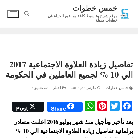
لتجاوز
خمس خطوات
لى
موقع شرح وتبسيط كافة مواضيع الحياة في
لمحتوى
خطوات سهلة
البحث عن:
تفاصيل زيادة العلاوة الاجتماعية 2017
الي 10 % لجميع العاملين في الحكومة
خمس خطوات
مارس 27, 2017
اخبار
تعليق 0
W
Pi
T
Fa
Post
Share
ha
nt
wi
ce
بعد تأخير وتأجيل منذ شهر يوليو 2016 اعلنت مصادر
ts
er
tte
bo
برلمانية تفاصيل زيادة العلاوة الاجتماعية الي 10 %
A
es
r
ok