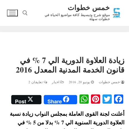
لتجاوز
خمس خطوات
لى
موقع شرح وتبسيط كافة مواضيع الحياة في
لمحتوى
خطوات سهلة
البحث عن:
زيادة العلاوة الدورية الي 7 % في
قانون الخدمة المدنية المعدل 2016
خمس خطوات
يونيو 20, 2016
اخبار
تعليقان 2
W
Pi
T
Fa
Post
Share
ha
nt
wi
ce
أعلنت لجنة القوى العاملة بمجلس النواب زيادة نسبة
ts
er
tte
bo
العلاوة الدورية السنوية الي 7 % بدلا من 5 % في
A
es
r
ok