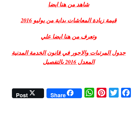
شاهد من هنا ايضا
قيمة زيادة المعاشات بداية من يوليو 2016
وتعرف من هنا ايضا علي
جدول المرتبات والاجور في قانون الخدمة المدنية
المعدل 2016 بالتفصيل
W
Pi
T
Fa
Post
Share
ha
nt
wi
ce
ts
er
tte
bo
A
es
r
ok
pp
t