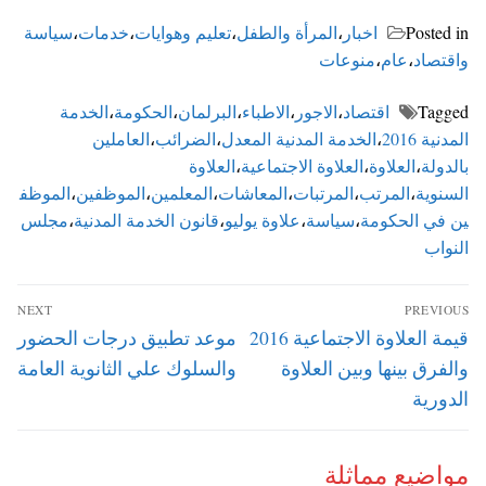
Posted in
اخبار
،
المرأة والطفل
،
تعليم وهوايات
،
خدمات
،
سياسة
واقتصاد
،
عام
،
منوعات
Tagged
اقتصاد
،
الاجور
،
الاطباء
،
البرلمان
،
الحكومة
،
الخدمة
المدنية 2016
،
الخدمة المدنية المعدل
،
الضرائب
،
العاملين
بالدولة
،
العلاوة
،
العلاوة الاجتماعية
،
العلاوة
السنوية
،
المرتب
،
المرتبات
،
المعاشات
،
المعلمين
،
الموظفين
،
الموظف
ين في الحكومة
،
سياسة
،
علاوة يوليو
،
قانون الخدمة المدنية
،
مجلس
النواب
تصفّح
NEXT
PREVIOUS
المقالات
Next
Previous
قيمة العلاوة الاجتماعية 2016
موعد تطبيق درجات الحضور
post:
post:
والفرق بينها وبين العلاوة
والسلوك علي الثانوية العامة
الدورية
مواضيع مماثلة