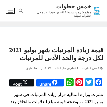
لتجاوز
خمس خطوات
لى
موقع شرح وتبسيط كافة مواضيع الحياة في
لمحتوى
خطوات سهلة
البحث عن:
قيمة زيادة المرتبات شهر يوليو 2021
لكل درجة والحد الأدنى للمرتبات
خمس خطوات
مارس 16, 2021
اخبار
تعليق 0
W
Pi
T
Fa
Post
Share
ha
nt
wi
ce
نشرت وزارة المالية قرار زيادة المرتبات في شهر
ts
er
tte
bo
يوليو 2021 ، موضحة قيمة مبلغ العلاوات والحافز بعد
A
es
r
ok