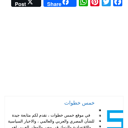
W
Pi
T
Fa
Post
Share
ha
nt
wi
ce
ts
er
tte
bo
A
es
r
ok
pp
t
خمس خطوات
في موقع خمس خطوات ، نقدم لكم متابعة جيدة
للشأن المصري والعربي والعالمي ، والاخبار السياسية
والاقتصادية والبنوك في مصر والوطن العربي اهم