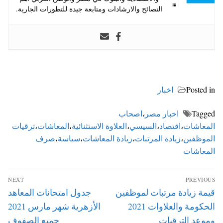
النصائح والارشادات ومتابعة جيدة للتطورات الجارية.
Posted in
اخبار
Tagged
اخبار مصر
،
اصحاب
المعاشات
،
اقتصاد
،
السيسي
،
العلاوة الاستثنائية
،
المعاشات
،
ترقيات
الموظفين
،
زيادة المرتبات
،
زيادة المعاشات
،
سياسة
،
صرف
المعاشات
تصفّح
NEXT
PREVIOUS
المقالات
Next
Previous
قيمة زيادة مرتبات لموظفين
جدول امتحانات المعاهد
post:
post:
الحكومة والعلاوات 2021
الأزهرية شهر مارس 2021
وموعد الترقيات
جميع الصفوف