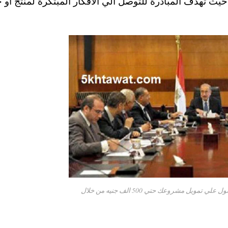
ث تهدف المبادرة للتوصل الي الافكار المبتكرة لمنتج أو 
شرح خطوات فكرتك شركتك للحصول علي تمويل مشروعك حتي 500 الف جنيه من خلال