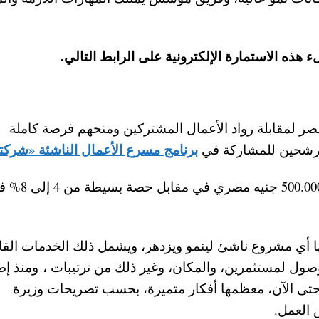
 لمقابلة رواد الأعمال المشتركين ومنحهم فرصة كاملة
برنامج مسرع الأعمال الناشئة «شركت
مرشحين للمشاركة في
6- يحصل المرشحون على تمويل أولي يصل إلى 500.000 جنيه مصري 
اجها أي مشروع ناشئ لينمو ويزدهر، ويشمل ذلك الخدمات القان
صول لمستثمرين، والمكان، وغير ذلك من ترتيبات ، ومنذ إط
تك» تلقت المبادرة نحو 2100 فكرة حتى الآن، معظمها أفكار متميزة، بحسب تصريحات وزيرة
 العمل.