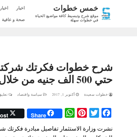
لتجاوز
خمس خطوات
اخبار
اخبار
لى
موقع شرح وتبسيط كافة مواضيع الحياة
لمحتوى
صحة و عافية
في خطوات سهلة
شرح خطوات فكرتك شركتك
حتي 500 الف جنيه من خلال مبادرة وزارة الاستثمار
خطوات سعيدة
أكتوبر 1, 2017
سياسة واقتصاد
تعليق 
W
Pi
T
Fa
ost
Share
ha
nt
wi
ce
ts
er
tte
bo