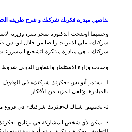
تفاصيل مبدرة فكرتك شركتك و شرح طريقة الحصول علي 
وحسبما اوضحت الدكتورة سحر نصر، وزيرة الاستثم
شركتك» علي الانترنت وايضا من خلال اتوبيس ف
شركتك»، هي مبادرة مبتكرة لتشجيع المشروعات ال
وحددت وزارة الاستثمار والتعاون الدولي شروط
1- يستمر أتوبيس «فكرتك شركتك» في الوقوف لفت
بالمبادرة، وتلقى المزيد من الأفكار.
2- تخصيص شباك لـ«فكرتك شركتك» في فروع مركز خدمة المستثمرين، للرد على آي استفسارات.
3- يمكن لأي شخص المشاركة في برنامج «فكرتك
للتطبيق، وفكرة مبتكرة لمنتج أو خدمة تتمتع بإم