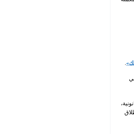
ك»
.
في مقابل حصة بسيطة من 4 إلى 8% في
ونية،
لاق