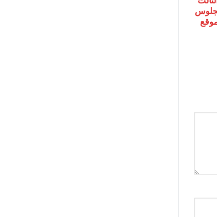
لثالث
رقم الجلوس
 موقع