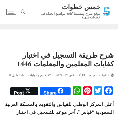
لتجاوز
خمس خطوات
لى
موقع شرح وتبسيط كافة مواضيع الحياة في
لمحتوى
خطوات سهلة
البحث عن:
شرح طريقة التسجيل في اختبار
كفايات المعلمين والمعلمات 1446
خطوات سعيدة
أغسطس 19, 2024
تعليم وهوايات
تعليق 0
W
Pi
T
Fa
Post
Share
ha
nt
wi
ce
أعلن المركز الوطني للقياس والتقويم بالمملكة العربية
ts
er
tte
bo
السعودية “قياس”، آخر موعد للتسجيل في اختبار
A
es
r
ok