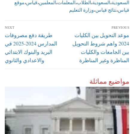
السعودية
،
السعودية
،
الطلاب
،
المعلمات
،
المعلمين
،
قياس
،
موقع
قياس
،
نتائج قياس
،
وزارة التعليم
تصفّح
NEXT
PREVIOUS
المقالات
Next
Previous
موعد التحويل بين الكليات
طريقة دفع مصروفات
post:
post:
2024 واهم شروط التحويل
المدارس 2024-2025 في
بين الجامعات والكليات
البريد والبنوك الابتدائي
المناظرة وغير المناظرة
والاعدادي والثانوي
مواضيع مماثلة