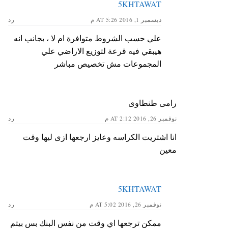
5KHTAWAT
ديسمبر 1, 2016 AT 5:26 م
رد
علي حسب الشروط متوافرة ام لا ، بجانب انه
هيبقي فيه قرعة لتوزيع الاراضي علي
المجموعات مش تخصيص مباشر
رامى طنطاوى
نوفمبر 26, 2016 AT 2:12 م
رد
انا اشتريت الكراسه وعايز ارجعها ازى ليها وقت
معين
5KHTAWAT
نوفمبر 26, 2016 AT 5:02 م
رد
ممكن ترجعها اي وقت من نفس البنك بس بيتم