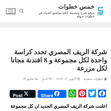
لتجاوز
خمس خطوات
لى
موقع شرح وتبسيط كافة مواضيع الحياة في
لمحتوى
خطوات سهلة
البحث عن:
شركة الريف المصري تحدد كراسة
واحدة لكل مجموعة و 8 افندنة مجانا
لكل مزرعة
خطوات سعيدة
أكتوبر 25, 2016
اخبار
تعليق 18
W
Pi
T
Fa
Post
Share
ha
nt
wi
ce
اعلنت شركة الريف المصري الجديد ان كل مجموعة
ts
er
tte
bo