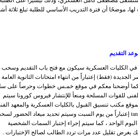
ا، موضحًا أن فترة التدريب الأساسي للطلبة تبلغ ثلاثة أش
 في الكليات العسكرية سيكون مع فتح باب التقديم وسحب
الجديدة (فقط) إعتباراً من انتهاء امتحانات الثانوية العامة 
لاد كما أوضحنا معكم في موقع خمـس خطوات وحرصاً على سل
الفنى للقوات المسلحة ومنعأ للإنتشار فيروس كورونا سيتم
 لموقع مكتب تنسيق القبول بالكليات العسكرية والمعهد الفن
للقوات المسلحة على الإنترنت ( ( tansiq.mod.gov.eg إعتباراً من يوم السبت وسيتم تحديد ميعاد الحضور ل
اليوم الواحد ، كما سيتم إجراء إختبار السمات الشخصية
بغرض تقليل عدد مرات تردد الطالب لصالح الإختبارات .