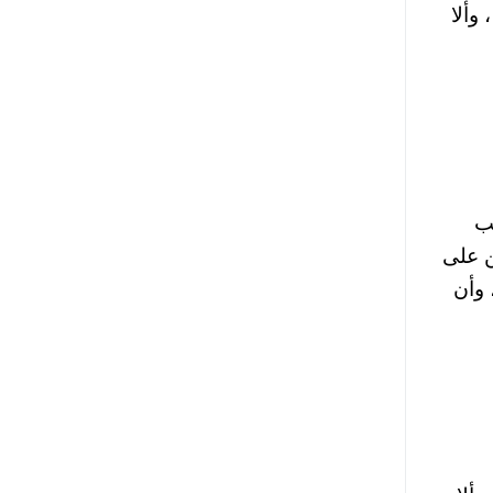
وألا
ب
لين على
مي، وألا تزيد السن في 1 – 11 – 2024 عن 21 سنة، وأن