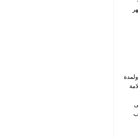
هر
ولمدة
امة
ى
سحب