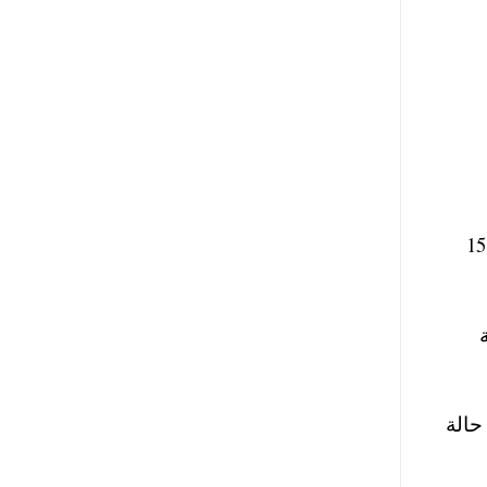
ليات عن 170 سم “الكلية الجوية فقط يسمح للطول بأقل من 170 سم وحتى 158
حالة