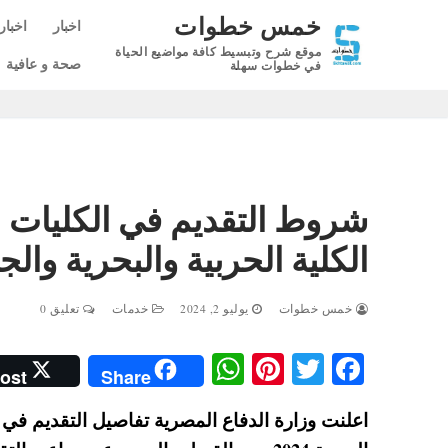
لتجاوز
خمس خطوات
اخبار
اخبار
لى
موقع شرح وتبسيط كافة مواضيع الحياة
لمحتوى
صحة و عافية
في خطوات سهلة
الكلية الحربية والبحرية والج
خمس خطوات
يوليو 2, 2024
خدمات
تعليق 0
W
Pi
T
Fa
ost
Share
ha
nt
wi
ce
ts
er
tte
bo