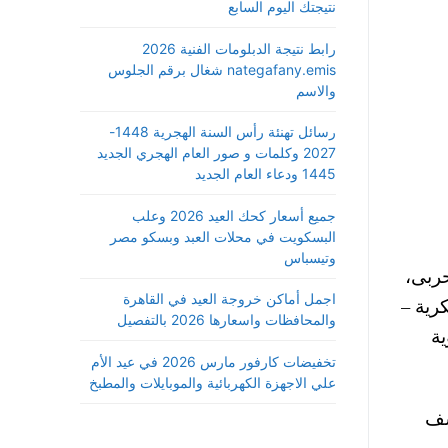
نتيجتك اليوم السابع
رابط نتيجة الدبلومات الفنية 2026
nategafany.emis شغال برقم الجلوس
والاسم
رسائل تهنئة رأس السنة الهجرية 1448-
2027 وكلمات و صور العام الهجري الجديد
1445 ودعاء العام الجديد
جميع أسعار كحك العيد 2026 وعلب
البسكويت في محلات العبد وبسكو مصر
وتيسباس
حربى،
اجمل أماكن خروجة العيد في القاهرة
رية –
والمحافظات واسعارها 2026 بالتفصيل
ية
تخفيضات كارفور مارس 2026 في عيد الأم
علي الاجهزة الكهربائية والموبايلات والمطبخ
شف