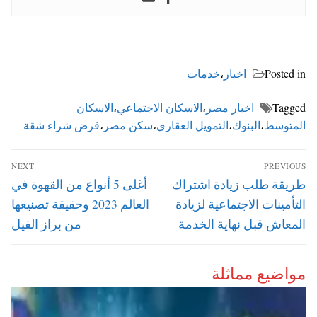
Posted in
اخبار
،
خدمات
Tagged
اخبار مصر
،
الاسكان الاجتماعي
،
الاسكان
المتوسط
،
البنوك
،
التمويل العقاري
،
سكن مصر
،
قرض شراء شقة
تصفّح
NEXT
PREVIOUS
المقالات
Next
Previous
طريقة طلب زيادة اشتراك
أغلى 5 أنواع من القهوة في
post:
post:
التأمينات الاجتماعية لزيادة
العالم 2023 وحقيقة تصنيعها
المعاش قبل نهاية الخدمة
من براز الفيل
مواضيع مماثلة