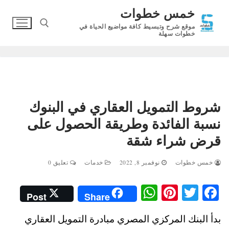
لتجاوز
خمس خطوات
لى
موقع شرح وتبسيط كافة مواضيع الحياة في
لمحتوى
خطوات سهلة
البحث عن:
شروط التمويل العقاري في البنوك
نسبة الفائدة وطريقة الحصول على
قرض شراء شقة
خمس خطوات
نوفمبر 8, 2022
خدمات
تعليق 0
W
Pi
T
Fa
Post
Share
ha
nt
wi
ce
بدأ البنك المركزي المصري مبادرة التمويل العقاري
ts
er
tte
bo