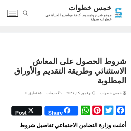
لتجاوز
خمس خطوات
لى
موقع شرح وتبسيط كافة مواضيع الحياة في
لمحتوى
خطوات سهلة
البحث عن:
شروط الحصول على المعاش
الاستثنائي وطريقة التقديم والأوراق
المطلوبة
خمس خطوات
نوفمبر 15, 2023
خدمات
تعليق 0
W
Pi
T
Fa
Post
Share
ha
nt
wi
ce
أعلنت وزارة التضامن الاجتماعي تفاصيل شروط
ts
er
tte
bo