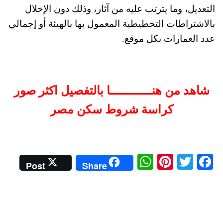
التعديل، وما يترتب عليه من آثار، وذلك دون الإخلال
بالاشتراطات التخطيطية المعمول بها بالهيئة أو إجمالي
عدد العمارات بكل موقع.
شاهد من هنــــــــــــا بالتفصيل اكثر صور
كراسة شروط سكن مصر
W
Pi
T
Fa
Post
Share
ha
nt
wi
ce
ts
er
tte
bo
A
es
r
ok