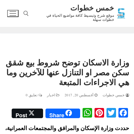
لتجاوز
خمس خطوات
لى
موقع شرح وتبسيط كافة مواضيع الحياة في
لمحتوى
خطوات سهلة
البحث عن:
وزارة الاسكان توضح شروط بيع شقق
سكن مصر او التنازل عنها للآخرين وما
هي الاجراءات المتبعة
خمس خطوات
أغسطس 20, 2017
اخبار
تعليق 0
W
Pi
T
Fa
Post
Share
ha
nt
wi
ce
حددت وزارة الإسكان والمرافق والمجتمعات العمرانية،
ts
er
tte
bo