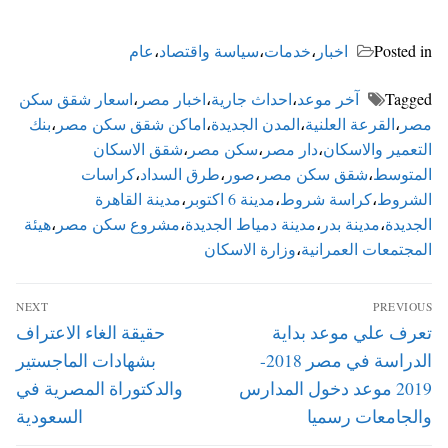
Posted in
اخبار
،
خدمات
،
سياسة واقتصاد
،
عام
Tagged
آخر موعد
،
احداث جارية
،
اخبار مصر
،
اسعار شقق سكن
مصر
،
القرعة العلنية
،
المدن الجديدة
،
اماكن شقق سكن مصر
،
بنك
التعمير والاسكان
،
دار مصر
،
سكن مصر
،
شقق الاسكان
المتوسط
،
شقق سكن مصر
،
صور
،
طرق السداد
،
كراسات
الشروط
،
كراسة شروط
،
مدينة 6 اكتوبر
،
مدينة القاهرة
الجديدة
،
مدينة بدر
،
مدينة دمياط الجديدة
،
مشروع سكن مصر
،
هيئة
المجتمعات العمرانية
،
وزارة الاسكان
تصفّح
NEXT
PREVIOUS
المقالات
Next
Previous
تعرف علي موعد بداية
حقيقة الغاء الاعتراف
post:
post:
الدراسة في مصر 2018-
بشهادات الماجستير
2019 موعد دخول المدارس
والدكتوراة المصرية في
والجامعات رسميا
السعودية