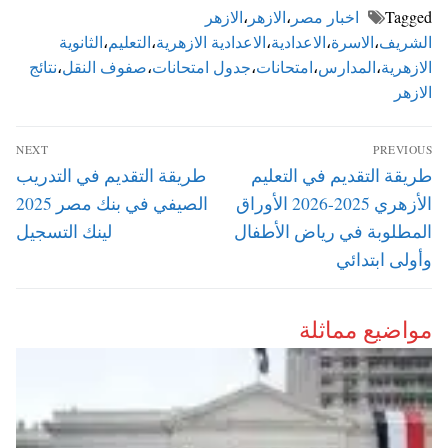
Tagged
اخبار مصر
،
الازهر
،
الازهر
الشريف
،
الاسرة
،
الاعدادية
،
الاعدادية الازهرية
،
التعليم
،
الثانوية
الازهرية
،
المدارس
،
امتحانات
،
جدول امتحانات
،
صفوف النقل
،
نتائج
الازهر
تصفّح
NEXT
PREVIOUS
المقالات
Next
Previous
طريقة التقديم في التعليم
طريقة التقديم في التدريب
post:
post:
الأزهري 2025-2026 الأوراق
الصيفي في بنك مصر 2025
المطلوبة في رياض الأطفال
لينك التسجيل
وأولى ابتدائي
مواضيع مماثلة