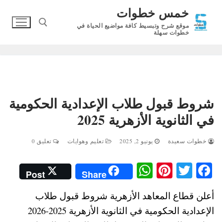
لتجاوز
خمس خطوات
لى
موقع شرح وتبسيط كافة مواضيع الحياة في
لمحتوى
خطوات سهلة
البحث عن:
شروط قبول طلاب الإعدادية الحكومية
في الثانوية الأزهرية 2025
خطوات سعيدة
يونيو 2, 2025
تعليم وهوايات
تعليق 0
W
Pi
T
Fa
Post
Share
ha
nt
wi
ce
أعلن قطاع المعاهد الأزهرية شروط قبول طلاب
ts
er
tte
bo
الإعدادية الحكومية في الثانوية الأزهرية 2025-2026
A
es
r
ok