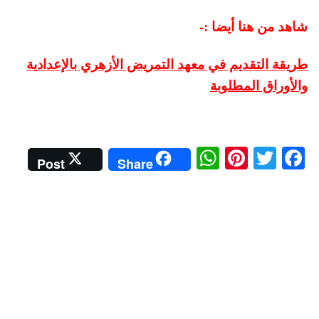
شاهد من هنا أيضا :-
طريقة التقديم في معهد التمريض الأزهري بالإعدادية
والأوراق المطلوبة
W
Pi
T
Fa
Post
Share
ha
nt
wi
ce
ts
er
tte
bo
A
es
r
ok
pp
t