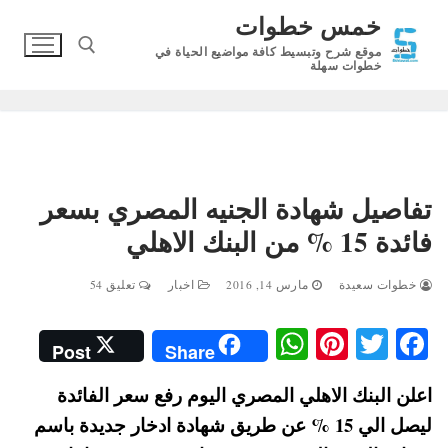
لتجاوز
خمس خطوات
لى
موقع شرح وتبسيط كافة مواضيع الحياة في
لمحتوى
خطوات سهلة
البحث عن:
تفاصيل شهادة الجنيه المصري بسعر
فائدة 15 % من البنك الاهلي
خطوات سعيدة
مارس 14, 2016
اخبار
تعليق 54
W
Pi
T
Fa
Post
Share
ha
nt
wi
ce
اعلن البنك الاهلي المصري اليوم رفع سعر الفائدة
ts
er
tte
bo
ليصل الي 15 % عن طريق شهادة ادخار جديدة باسم
A
es
r
ok