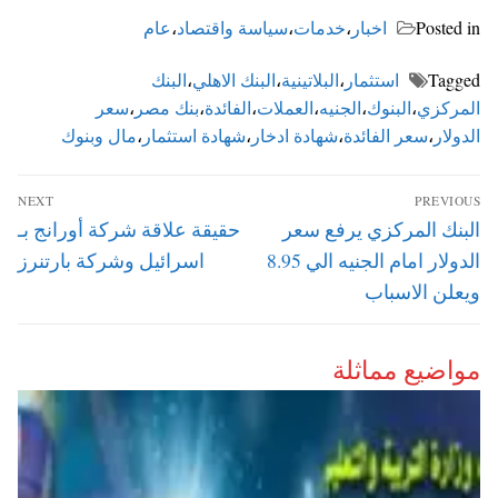
Posted in
اخبار
،
خدمات
،
سياسة واقتصاد
،
عام
Tagged
استثمار
،
البلاتينية
،
البنك الاهلي
،
البنك
المركزي
،
البنوك
،
الجنيه
،
العملات
،
الفائدة
،
بنك مصر
،
سعر
الدولار
،
سعر الفائدة
،
شهادة ادخار
،
شهادة استثمار
،
مال وبنوك
تصفّح
NEXT
PREVIOUS
المقالات
Next
Previous
البنك المركزي يرفع سعر
حقيقة علاقة شركة أورانج بـ
post:
post:
الدولار امام الجنيه الي 8.95
اسرائيل وشركة بارتنرز
ويعلن الاسباب
مواضيع مماثلة