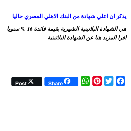
يذكر ان اعلي شهادة من البنك الاهلي المصري حاليا
هي الشهادة البلاتينية الشهرية بقيمة فائدة 16 % سنويا
اقرا المزيد هنا عن الشهادة البلاتينية
W
Pi
T
Fa
Post
Share
ha
nt
wi
ce
ts
er
tte
bo
A
es
r
ok
pp
t