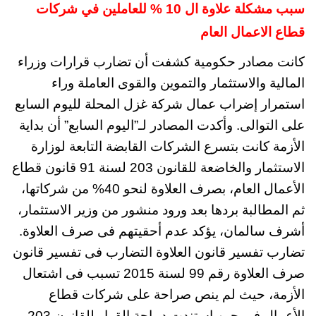
سبب مشكلة علاوة ال 10 % للعاملين في شركات
قطاع الاعمال العام
كانت مصادر حكومية كشفت أن تضارب قرارات وزراء
المالية والاستثمار والتموين والقوى العاملة وراء
استمرار إضراب عمال شركة غزل المحلة لليوم السابع
على التوالى. وأكدت المصادر لـ”اليوم السابع” أن بداية
الأزمة كانت بتسرع الشركات القابضة التابعة لوزارة
الاستثمار والخاضعة للقانون 203 لسنة 91 قانون قطاع
الأعمال العام، بصرف العلاوة لنحو 40% من شركاتها،
ثم المطالبة بردها بعد ورود منشور من وزير الاستثمار،
أشرف سالمان، يؤكد عدم أحقيتهم فى صرف العلاوة.
تضارب تفسير قانون العلاوة التضارب فى تفسير قانون
صرف العلاوة رقم 99 لسنة 2015 تسبب فى اشتعال
الأزمة، حيث لم ينص صراحة على شركات قطاع
الأعمال فى حين استندت ديباجة القرار للقانون 203