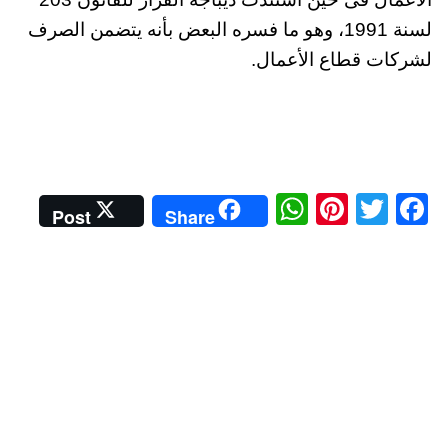
لسنة 1991، وهو ما فسره البعض بأنه يتضمن الصرف
لشركات قطاع الأعمال.
W
Pi
T
Fa
Post
Share
ha
nt
wi
ce
ts
er
tte
bo
A
es
r
ok
pp
t