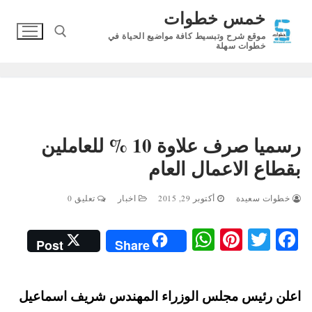
لتجاوز
خمس خطوات
لى
موقع شرح وتبسيط كافة مواضيع الحياة في
لمحتوى
خطوات سهلة
البحث عن:
رسميا صرف علاوة 10 % للعاملين
بقطاع الاعمال العام
خطوات سعيدة
أكتوبر 29, 2015
اخبار
تعليق 0
W
Pi
T
Fa
Post
Share
ha
nt
wi
ce
ts
er
tte
bo
اعلن رئيس مجلس الوزراء المهندس شريف اسماعيل
A
es
r
ok