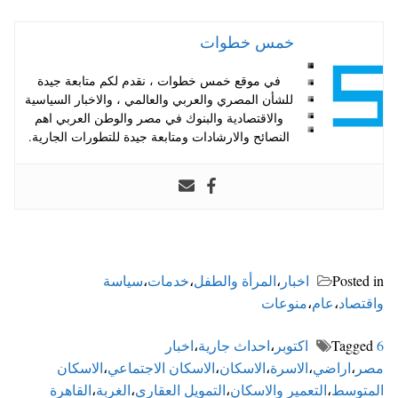
خمس خطوات
في موقع خمس خطوات ، نقدم لكم متابعة جيدة
للشأن المصري والعربي والعالمي ، والاخبار السياسية
والاقتصادية والبنوك في مصر والوطن العربي اهم
النصائح والارشادات ومتابعة جيدة للتطورات الجارية.
Posted in
اخبار
،
المرأة والطفل
،
خدمات
،
سياسة
واقتصاد
،
عام
،
منوعات
6 اكتوبر
Tagged
،
احداث جارية
،
اخبار
مصر
،
اراضي
،
الاسرة
،
الاسكان
،
الاسكان الاجتماعي
،
الاسكان
المتوسط
،
التعمير والاسكان
،
التمويل العقاري
،
الغربة
،
القاهرة