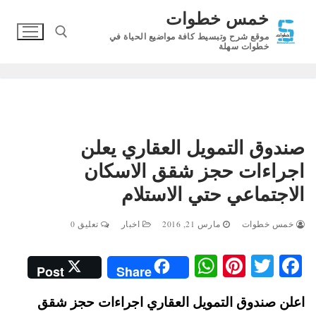
لتجاوز
خمس خطوات
لى
موقع شرح وتبسيط كافة مواضيع الحياة في
لمحتوى
خطوات سهلة
البحث عن:
صندوق التمويل العقاري يعلن
اجراءات حجز شقق الاسكان
الاجتماعي حتي الاستلام
خمس خطوات
مارس 21, 2016
اخبار
تعليق 0
W
Pi
T
Fa
Post
Share
ha
nt
wi
ce
اعلن صندوق التمويل العقاري اجراءات حجز شقق
ts
er
tte
bo