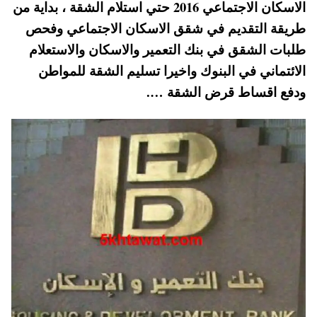
الاسكان الاجتماعي 2016 حتي استلام الشقة ، بداية من
A
es
r
ok
طريقة التقديم في شقق الاسكان الاجتماعي وفحص
pp
t
طلبات الشقق في بنك التعمير والاسكان والاستعلام
الائتماني في البنوك واخيرا تسليم الشقة للمواطن
ودفع اقساط قرض الشقة ….