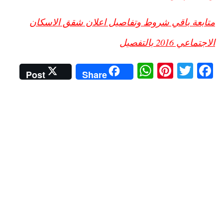
متابعة باقي شروط وتفاصيل اعلان شقق الاسكان
الاجتماعي 2016 بالتفصيل
W
Pi
T
Fa
Post
Share
ha
nt
wi
ce
ts
er
tte
bo
A
es
r
ok
pp
t