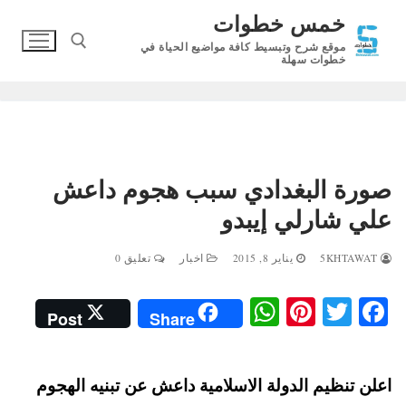
لتجاوز
خمس خطوات
لى
موقع شرح وتبسيط كافة مواضيع الحياة في
لمحتوى
خطوات سهلة
البحث عن:
صورة البغدادي سبب هجوم داعش
علي شارلي إيبدو
5KHTAWAT
يناير 8, 2015
اخبار
تعليق 0
W
Pi
T
Fa
Post
Share
ha
nt
wi
ce
ts
er
tte
bo
اعلن تنظيم الدولة الاسلامية داعش عن تبنيه الهجوم
A
es
r
ok