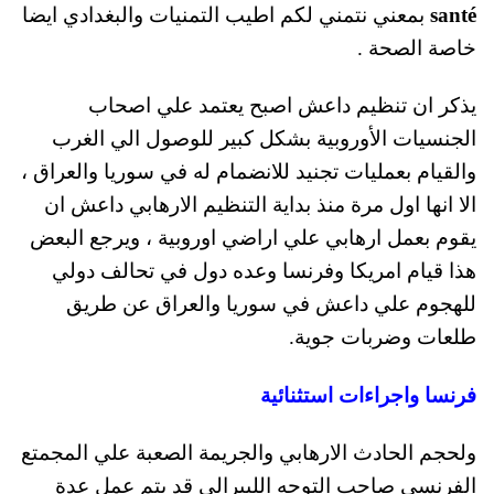
santé
بمعني نتمني لكم اطيب التمنيات والبغدادي ايضا
خاصة الصحة .
يذكر ان تنظيم داعش اصبح يعتمد علي اصحاب
الجنسيات الأوروبية بشكل كبير للوصول الي الغرب
والقيام بعمليات تجنيد للانضمام له في سوريا والعراق ،
الا انها اول مرة منذ بداية التنظيم الارهابي داعش ان
يقوم بعمل ارهابي علي اراضي اوروبية ، ويرجع البعض
هذا قيام امريكا وفرنسا وعده دول في تحالف دولي
للهجوم علي داعش في سوريا والعراق عن طريق
طلعات وضربات جوية.
فرنسا واجراءات استثنائية
ولحجم الحادث الارهابي والجريمة الصعبة علي المجمتع
الفرنسي صاحب التوجه الليبرالي قد يتم عمل عدة