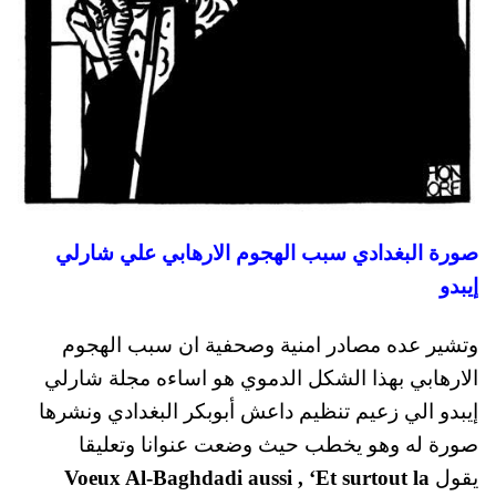
صورة البغدادي سبب الهجوم الارهابي علي شارلي
إيبدو
وتشير عده مصادر امنية وصحفية ان سبب الهجوم
الارهابي بهذا الشكل الدموي هو اساءه مجلة شارلي
إيبدو الي زعيم تنظيم داعش أبوبكر البغدادي ونشرها
صورة له وهو يخطب حيث وضعت عنوانا وتعليقا
يقول
Voeux Al-Baghdadi aussi , ‘Et surtout la