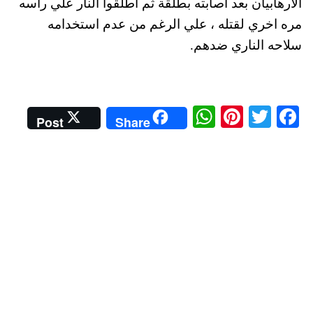
الارهابيان بعد اصابته بطلقة ثم اطلقوا النار علي رأسه
مره اخري لقتله ، علي الرغم من عدم استخدامه
سلاحه الناري ضدهم.
W
Pi
T
Fa
Post
Share
ha
nt
wi
ce
ts
er
tte
bo
A
es
r
ok
pp
t