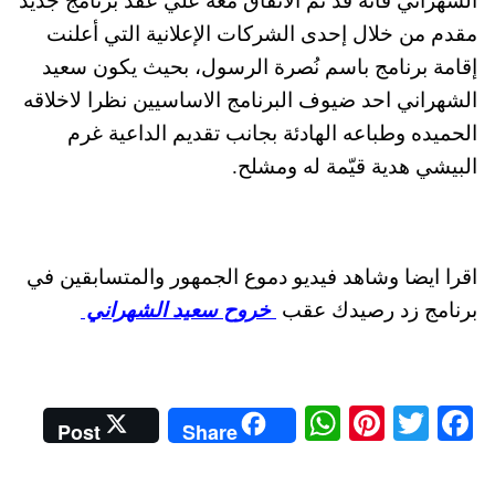
الشهراني فانه قد تم الاتفاق معه علي عقْد برنامج جديد
مقدم من خلال إحدى الشركات الإعلانية التي أعلنت
إقامة برنامج باسم نُصرة الرسول، بحيث يكون سعيد
الشهراني احد ضيوف البرنامج الاساسيين نظرا لاخلاقه
الحميده وطباعه الهادئة بجانب تقديم الداعية غرم
البيشي هدية قيّمة له ومشلح.
اقرا ايضا وشاهد فيديو دموع الجمهور والمتسابقين في
برنامج زد رصيدك عقب
خروح سعيد الشهراني
W
Pi
T
Fa
Post
Share
ha
nt
wi
ce
ts
er
tte
bo