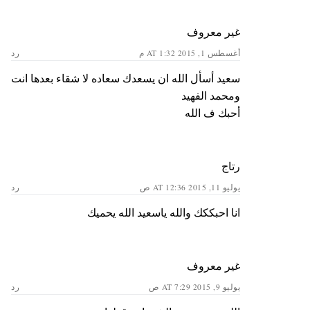
غير معروف
أغسطس 1, 2015 AT 1:32 م
رد
سعيد أسأل الله ان يسعدك سعاده لا شقاء بعدها انت
ومحمد الفهيد
أحبك ف الله
رتاج
يوليو 11, 2015 AT 12:36 ص
رد
انا احبككك والله ياسعيد الله يحميك
غير معروف
يوليو 9, 2015 AT 7:29 ص
رد