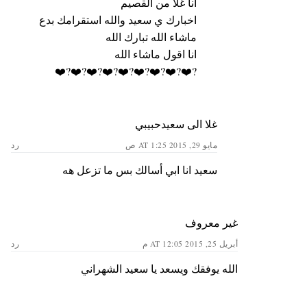
انا غلا من القصيم
اخبارك ي سعيد والله استقرامك بدع
ماشاء الله تبارك الله
انا اقول ماشاء الله
?❤️?❤️?❤️?❤️?❤️?❤️?❤️?❤️?❤️
غلا الى سعيدحبيبي
مايو 29, 2015 AT 1:25 ص
رد
سعيد انا ابي أسالك بس ما تزعل هه
غير معروف
أبريل 25, 2015 AT 12:05 م
رد
الله يوفقك ويسعد يا سعيد الشهراني