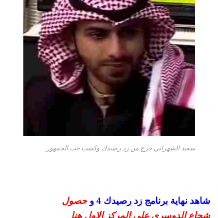
سعيد الشهراني خرج من زد رصيدك وكسب حب الجمهور
شاهد نهاية برنامج زد رصيدك 4 و
حصول
شجاع الدوسري علي المركز الاول هنا