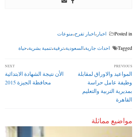
Posted in
اخبار
،
اخبار تفرح
،
منوعات
Tagged
احداث جارية
،
السعودية
،
ترفية
،
تنمية بشرية
،
حياة
تصفّح
NEXT
PREVIOUS
المقالات
Next
Previous
المواعيد والاوراق لمقابلة
الأن نتيجة الشهادة الابتدائية
post:
post:
وظيفة عامل حراسة
محافظة الجيزة 2015
بمديرية التربية والتعليم
القاهرة
مواضيع مماثلة