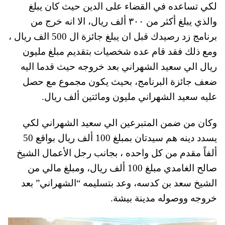
لكي تساعده في القضاء على الدين حيث كان يبلغ
والذي يبلغ أكثر من ٣٠٠ ألف ريال، الا انه خرج من
برنامج زد رصيدك قبل ان يبلغ جائزة ال 500 الف ريال ،
ومع ذلك فقد قام عده شخصيات بتقديم مبلغ مليون
ريال الي سعيد الشهراني بعد خروجه حيث قدما اليه
ضعف جائزة البرنامج، بحيث يكون مجموع مع حصل
عليه سعيد الشهراني مليون ومائتين ألف ريال.
وكان من ضمن المتبرعين الي سعيد الشهراني لكي
يسدد دينه هم سيدتان بمبلغ 100 ألف ريال بواقع 50
ألفاً مقدم من كل واحده ، بجانب رجل الأعمال الشيخ
صالح الغامدي مبلغ 100 ألف ريال، ومبلغ مالي من
الشيخ سعد بن كدسه، وعد بتسليمه “الشهراني” بعد
خروجه ووصوله مدينة بيشة.