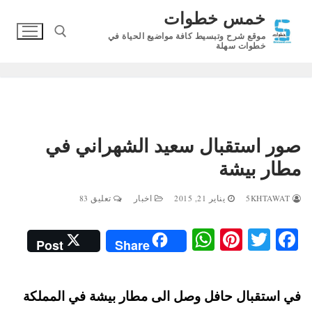
لتجاوز
خمس خطوات
لى
موقع شرح وتبسيط كافة مواضيع الحياة في
لمحتوى
خطوات سهلة
البحث عن:
صور استقبال سعيد الشهراني في
مطار بيشة
5KHTAWAT
يناير 21, 2015
اخبار
تعليق 83
W
Pi
T
Fa
Post
Share
ha
nt
wi
ce
ts
er
tte
bo
في استقبال حافل وصل الى مطار بيشة في المملكة
A
es
r
ok