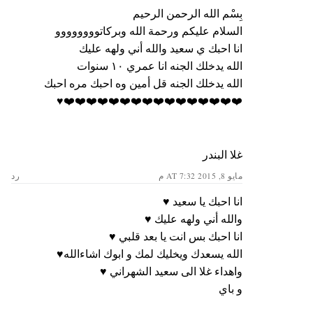
بِسْم الله الرحمن الرحيم
السلام عليكم ورحمة الله وبركاتوووووووو
انا احبك ي سعيد والله أني ولهه عليك
الله يدخلك الجنه انا عمري ١٠ سنوات
الله يدخلك الجنه قل أمين وه احبك مره احبك
❤️❤️❤️❤️❤️❤️❤️❤️❤️❤️❤️❤️❤️❤️❤️❤️♥️
غلا البندر
مايو 8, 2015 AT 7:32 م
رد
انا احبك يا سعيد ♥️
والله أني ولهه عليك ♥️
انا احبك بس انت يا بعد قلبي ♥️
الله يسعدك ويخليك لمك و ابوك اشاءالله♥️
واهداء غلا الى سعيد الشهراني ♥️
و باي