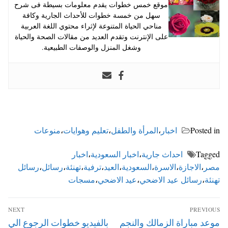
موقع خمس خطوات يقدم معلومات بسيطة فى شرح
سهل من خمسة خطوات للأحداث الجارية وكافة
مناحي الحياة المتنوعة لإثراء محتوي اللغة العربية
على الإنترنت وتقدم العديد من مقالات الصحة والحياة
وشغل المنزل والوصفات الطبيعية.
Posted in
اخبار
،
المرأة والطفل
،
تعليم وهوايات
،
منوعات
Tagged
احداث جارية
،
اخبار السعودية
،
اخبار
مصر
،
الاجازة
،
الاسرة
،
السعودية
،
العيد
،
ترفية
،
تهنئة
،
رسائل
،
رسائل
تهنئة
،
رسائل عيد الاضحي
،
عيد الاضحي
،
مسجات
تصفّح
NEXT
PREVIOUS
المقالات
Next
Previous
موعد مباراة الزمالك والنجم
بالفيديو خطوات الرجوع الي