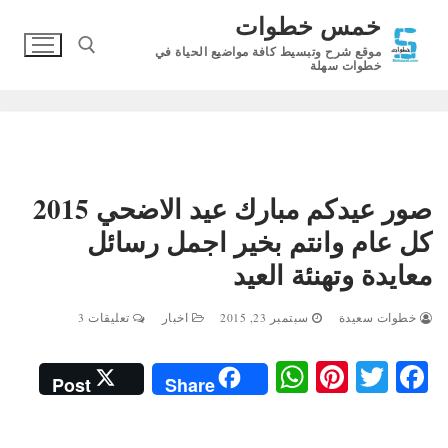
لتجاوز
خمس خطوات
لى
موقع شرح وتبسيط كافة مواضيع الحياة في
لمحتوى
خطوات سهلة
البحث عن:
صور عيدكم مبارك عيد الاضحي 2015
كل عام وانتم بخير اجمل رسائل
معايدة وتهنئة العيد
خطوات سعيدة
سبتمبر 23, 2015
اخبار
تعليقات 3
W
Pi
T
Fa
Post
Share
ha
nt
wi
ce
ts
er
tte
bo