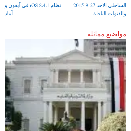
post:
post:
الساحلي الاحد 27-9-2015
نظام iOS 8.4.1 في آيفون و
والقنوات الناقلة
آيباد
مواضيع مماثلة