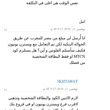
نفس الوقت هي اغلى في التكلفة
امل
نوفمبر 11, 2019 AT 9:11 م
رد
انا أُرسل لي مبلغ من مصر للمغرب عن طريق
الحوالة البنكية لكن تم التعامل مع ويسترن يونيون
فكيف سأستلم الفلوس و أين؟ هل يستلزم كود
MTCN او فقط البطاقة الشخصية
من فضلك
5KHTAWAT
نوفمبر 11, 2019 AT 9:27 م
رد
لازم الاثنين الكود والبطاقة الشخصية وتذهبي
لاقرب فرع ويسترن يونيون او في فروع بنك
اسكندرية او الافريقي العربي المتواجد بها خدمة