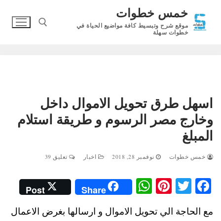
لتجاوز
خمس خطوات
لى
موقع شرح وتبسيط كافة مواضيع الحياة في
لمحتوى
خطوات سهلة
البحث عن:
اسهل طرق تحويل الاموال داخل
وخارج مصر الرسوم و طريقة استلام
المبلغ
خمس خطوات
نوفمبر 28, 2018
اخبار
تعليق 39
W
Pi
T
Fa
Post
Share
ha
nt
wi
ce
مع الحاجة الي تحويل الاموال و ارسالها بغرض الاعمال
ts
er
tte
bo