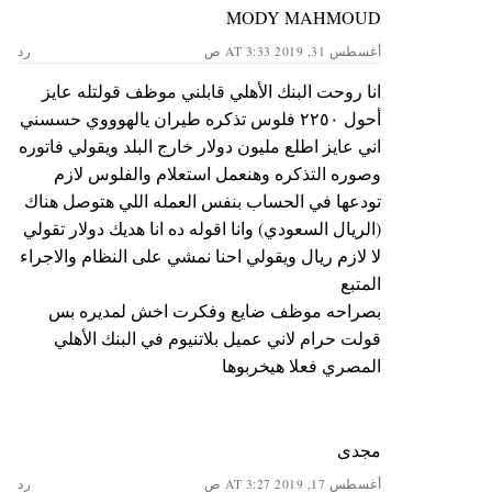
MODY MAHMOUD
أغسطس 31, 2019 AT 3:33 ص
رد
انا روحت البنك الأهلي قابلني موظف قولتله عايز
أحول ٢٢٥٠ فلوس تذكره طيران يالهوووي حسسني
اني عايز اطلع مليون دولار خارج البلد ويقولي فاتوره
وصوره التذكره وهنعمل استعلام والفلوس لازم
تودعها في الحساب بنفس العمله اللي هتوصل هناك
(الريال السعودي) وانا اقوله ده انا هديك دولار تقولي
لا لازم ريال ويقولي احنا نمشي على النظام والاجراء
المتبع
بصراحه موظف ضايع وفكرت اخش لمديره بس
قولت حرام لاني عميل بلاتنيوم في البنك الأهلي
المصري فعلا هيخربوها
مجدى
أغسطس 17, 2019 AT 3:27 ص
رد