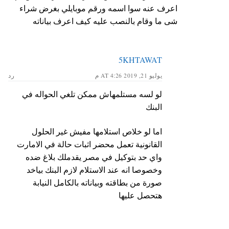
اعرف عنه سوا اسمه ورقم موبايلي بغرض شراء
شى ما وقام بالنصب عليه كيف اعرف بياناته
5KHTAWAT
يوليو 21, 2019 AT 4:26 م
رد
لو لسه مستلمهاش ممكن تلغي الحواله في
البنك
اما لو خلاص استلامها مفيش غير الحلول
القانونية تعمل محضر اثبات حالة في الامارت
واي حد بتوكيل في مصر يقدملك بلاغ ضده
وخصوصا انه عند الاستلام لازم البنك بياخد
صورة من بطاقته وبياناته بالكامل النيابة
هتحصل عليها