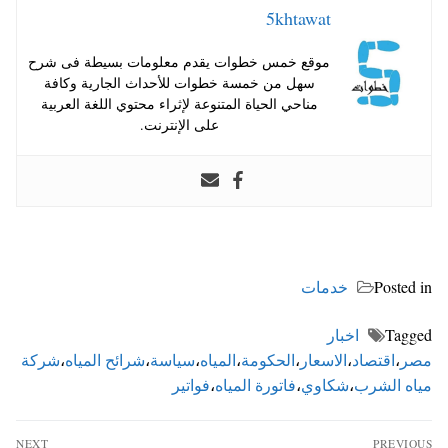
5khtawat
موقع خمس خطوات يقدم معلومات بسيطة فى شرح
سهل من خمسة خطوات للأحداث الجارية وكافة
مناحي الحياة المتنوعة لإثراء محتوي اللغة العربية
على الإنترنت.
Posted in
خدمات
Tagged
اخبار
مصر
،
اقتصاد
،
الاسعار
،
الحكومة
،
المياه
،
سياسة
،
شرائح المياه
،
شركة
مياه الشرب
،
شكاوي
،
فاتورة المياه
،
فواتير
تصفّح
NEXT
PREVIOUS