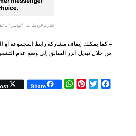
شارك الرابط على الواتس اب لن
– كما يمكنك إيقاف مشاركة رابط المجموعة أو ال
من خلال تبديل الزر السابق إلى وضع عدم التشغي
W
Pi
T
Fa
ost
Share
ha
nt
wi
ce
ts
er
tte
bo
A
es
r
ok
pp
t