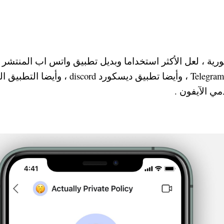
رية ، لعل الأكثر استخداما وبديل تطبيق واتس اب المنتشر ح
هو تطبيق سيجنال Signal ، كذلك تطبيق تليجرام Telegram ، وأيضا تطبيق ديسكورد iscord