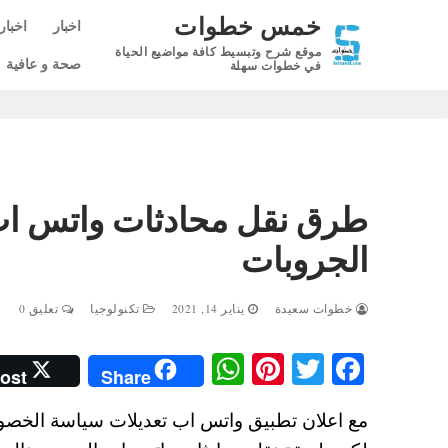
لتجاوز
خمس خطوات
اخبار
اخبار
لى
موقع شرح وتبسيط كافة مواضيع الحياة
لمحتوى
صحة و عافية
في خطوات سهلة
الجروبات
خطوات سعيدة
يناير 14, 2021
تكنولوجيا
تعليق 0
W
Pi
T
Fa
ost
Share
ha
nt
wi
ce
مع اعلان تطبيق واتس اب تعديلات سياسة الخصوص
ts
er
tte
bo