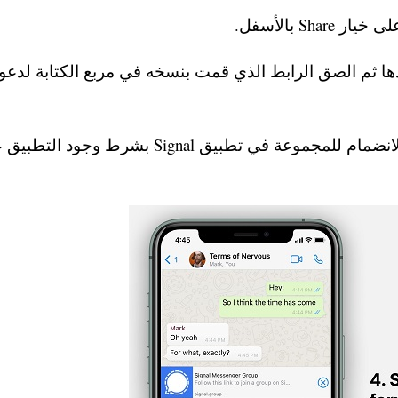
S بالأسفل.
ها ثم الصق الرابط الذي قمت بنسخه في مربع الكتابة لدعو
– ويستطيع أي شخص لديه هذا الرابط الدخول والانضمام للمجموعة في تطبيق Signal بشرط وج