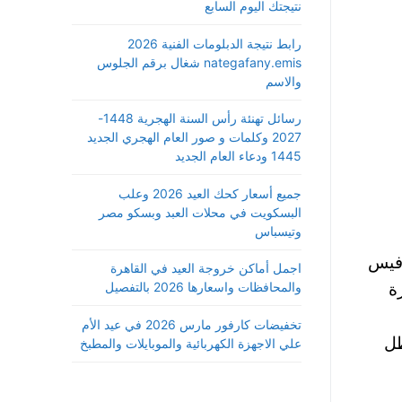
نتيجتك اليوم السابع
رابط نتيجة الدبلومات الفنية 2026
nategafany.emis شغال برقم الجلوس
والاسم
رسائل تهنئة رأس السنة الهجرية 1448-
2027 وكلمات و صور العام الهجري الجديد
1445 ودعاء العام الجديد
جميع أسعار كحك العيد 2026 وعلب
البسكويت في محلات العبد وبسكو مصر
وتيسباس
 فيس
اجمل أماكن خروجة العيد في القاهرة
بررت إدارة
والمحافظات واسعارها 2026 بالتفصيل
تخفيضات كارفور مارس 2026 في عيد الأم
ظل
علي الاجهزة الكهربائية والموبايلات والمطبخ