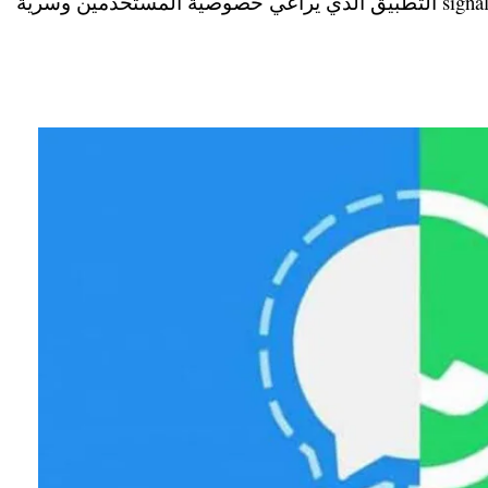
لكم طريقة نقل محادثات واتس اب إلى سيجنال signal التطبيق الذي يراعي خصوصية المستخدمين وسرية